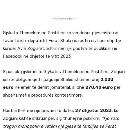
- Advertisement -
Gjykata Themelore në Prishtinë ka vendosur pjesërisht në
favor të ish-deputetit Ferat Shala në rastin civil për shpifje
kundër Avni Zogianit, lidhur me një postim të publikuar në
Facebook në dhjetor të vitit 2023.
Sipas aktgjykimit të Gjykatës Themelore në Prishtinë, Zogiani
është obliguar që t’i paguajë Shalës shumën prej
2,000
euro
në emër të dëmit jomaterial, si dhe
270.40 euro
për
shpenzimet e procedurës kontestimore.
Rasti lidhet me një postim të datës
27 dhjetor 2023
, ku
Zogiani kishte shkruar për, siç thuhej në publikim,
“kjo foto
tregon monopolin e vetëm një pjese të familjes së Ferat