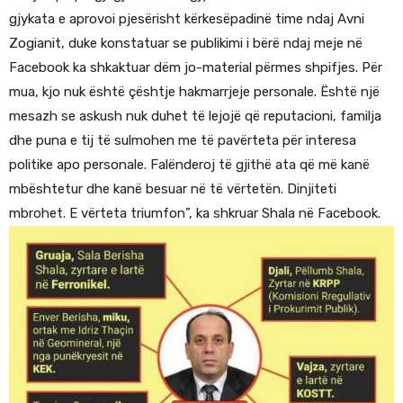
gjykata e aprovoi pjesërisht kërkesëpadinë time ndaj Avni
Zogianit, duke konstatuar se publikimi i bërë ndaj meje në
Facebook ka shkaktuar dëm jo-material përmes shpifjes. Për
mua, kjo nuk është çështje hakmarrjeje personale. Është një
mesazh se askush nuk duhet të lejojë që reputacioni, familja
dhe puna e tij të sulmohen me të pavërteta për interesa
politike apo personale. Falënderoj të gjithë ata që më kanë
mbështetur dhe kanë besuar në të vërtetën. Dinjiteti
mbrohet. E vërteta triumfon”, ka shkruar Shala në Facebook.