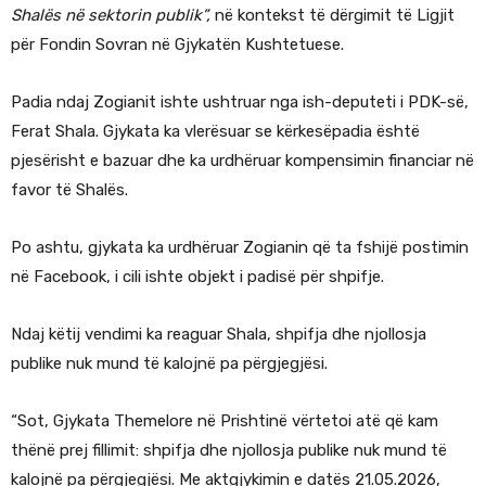
Shalës në sektorin publik”,
në kontekst të dërgimit të Ligjit
për Fondin Sovran në Gjykatën Kushtetuese.
Padia ndaj Zogianit ishte ushtruar nga ish-deputeti i PDK-së,
Ferat Shala. Gjykata ka vlerësuar se kërkesëpadia është
pjesërisht e bazuar dhe ka urdhëruar kompensimin financiar në
favor të Shalës.
Po ashtu, gjykata ka urdhëruar Zogianin që ta fshijë postimin
në Facebook, i cili ishte objekt i padisë për shpifje.
Ndaj këtij vendimi ka reaguar Shala, shpifja dhe njollosja
publike nuk mund të kalojnë pa përgjegjësi.
“Sot, Gjykata Themelore në Prishtinë vërtetoi atë që kam
thënë prej fillimit: shpifja dhe njollosja publike nuk mund të
kalojnë pa përgjegjësi. Me aktgjykimin e datës 21.05.2026,