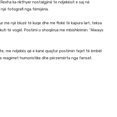
exha ka rikthyer nostalgjinë te ndjekësit e saj në
një fotografi nga fëmijëria.
r me një bluzë të kuqe dhe me flokë të kapura lart, teksa
kuti të vogël. Postimi u shoqërua me mbishkrimin: “Always
, me ndjekës që e kanë quajtur postimin tejet të ëmbël
s reagimet humoristike dhe përzemërta nga fansat.