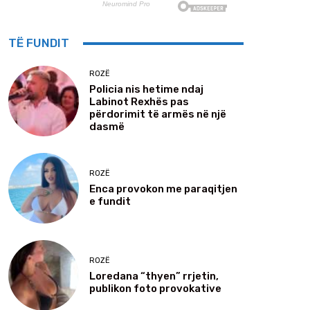
TË FUNDIT
ROZË
Policia nis hetime ndaj
Labinot Rexhës pas
përdorimit të armës në një
dasmë
ROZË
Enca provokon me paraqitjen
e fundit
ROZË
Loredana “thyen” rrjetin,
publikon foto provokative