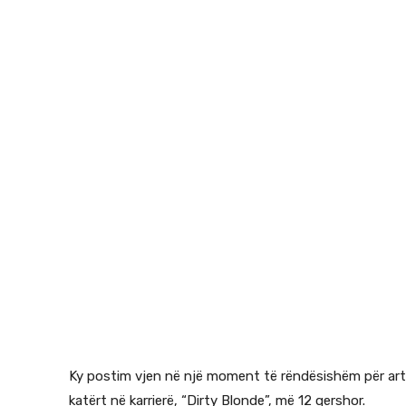
Ky postim vjen në një moment të rëndësishëm për artis
katërt në karrierë, “Dirty Blonde”, më 12 qershor.