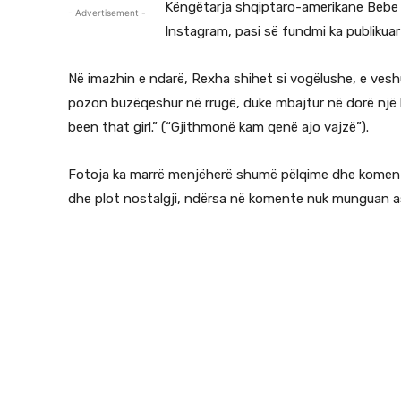
Këngëtarja shqiptaro-amerikane Bebe R
- Advertisement -
Instagram, pasi së fundmi ka publikuar 
Në imazhin e ndarë, Rexha shihet si vogëlushe, e veshu
pozon buzëqeshur në rrugë, duke mbajtur në dorë një 
been that girl.” (“Gjithmonë kam qenë ajo vajzë”).
Fotoja ka marrë menjëherë shumë pëlqime dhe komente
dhe plot nostalgji, ndërsa në komente nuk munguan a