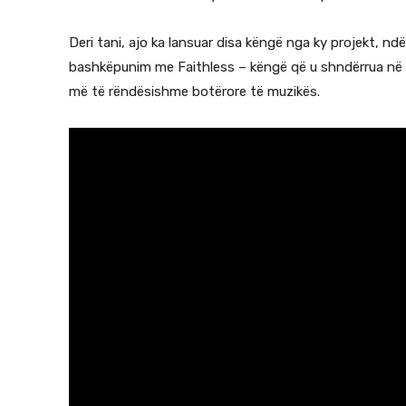
Deri tani, ajo ka lansuar disa këngë nga ky projekt, n
bashkëpunim me Faithless – këngë që u shndërrua në h
më të rëndësishme botërore të muzikës.