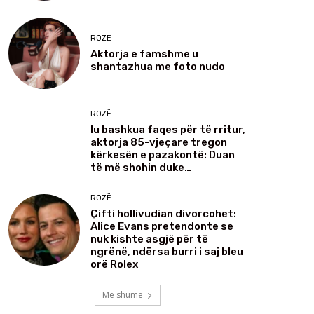
ROZË
Aktorja e famshme u
shantazhua me foto nudo
ROZË
Iu bashkua faqes për të rritur,
aktorja 85-vjeçare tregon
kërkesën e pazakontë: Duan
të më shohin duke…
ROZË
Çifti hollivudian divorcohet:
Alice Evans pretendonte se
nuk kishte asgjë për të
ngrënë, ndërsa burri i saj bleu
orë Rolex
Më shumë