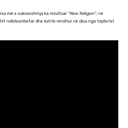
dërsa më e suksesshmja ka rezultuar “New Religion”, në
it ndërkombëtar dhe është renditur në disa nga toplistat