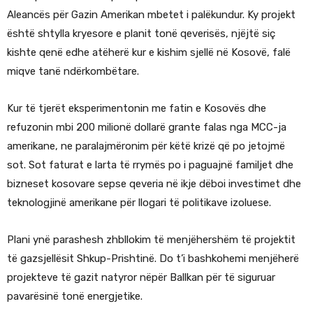
Aleancës për Gazin Amerikan mbetet i palëkundur. Ky projekt
është shtylla kryesore e planit tonë qeverisës, njëjtë siç
kishte qenë edhe atëherë kur e kishim sjellë në Kosovë, falë
miqve tanë ndërkombëtare.
Kur të tjerët eksperimentonin me fatin e Kosovës dhe
refuzonin mbi 200 milionë dollarë grante falas nga MCC-ja
amerikane, ne paralajmëronim për këtë krizë që po jetojmë
sot. Sot faturat e larta të rrymës po i paguajnë familjet dhe
bizneset kosovare sepse qeveria në ikje dëboi investimet dhe
teknologjinë amerikane për llogari të politikave izoluese.
Plani ynë parashesh zhbllokim të menjëhershëm të projektit
të gazsjellësit Shkup-Prishtinë. Do t’i bashkohemi menjëherë
projekteve të gazit natyror nëpër Ballkan për të siguruar
pavarësinë tonë energjetike.