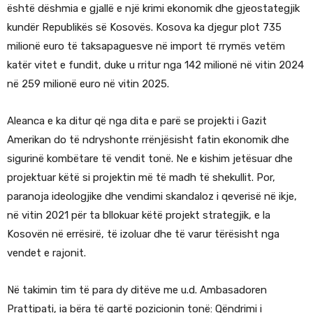
është dëshmia e gjallë e një krimi ekonomik dhe gjeostategjik
kundër Republikës së Kosovës. Kosova ka djegur plot 735
milionë euro të taksapaguesve në import të rrymës vetëm
katër vitet e fundit, duke u rritur nga 142 milionë në vitin 2024
në 259 milionë euro në vitin 2025.
Aleanca e ka ditur që nga dita e parë se projekti i Gazit
Amerikan do të ndryshonte rrënjësisht fatin ekonomik dhe
sigurinë kombëtare të vendit tonë. Ne e kishim jetësuar dhe
projektuar këtë si projektin më të madh të shekullit. Por,
paranoja ideologjike dhe vendimi skandaloz i qeverisë në ikje,
në vitin 2021 për ta bllokuar këtë projekt strategjik, e la
Kosovën në errësirë, të izoluar dhe të varur tërësisht nga
vendet e rajonit.
Në takimin tim të para dy ditëve me u.d. Ambasadoren
Prattipati, ia bëra të qartë pozicionin tonë: Qëndrimi i