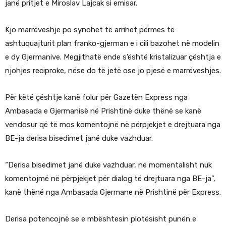
janë pritjet e Miroslav Lajcak si emisar.
Kjo marrëveshje po synohet të arrihet përmes të
ashtuquajturit plan franko-gjerman e i cili bazohet në modelin
e dy Gjermanive. Megjithatë ende s’është kristalizuar çështja e
njohjes reciproke, nëse do të jetë ose jo pjesë e marrëveshjes.
Për këtë çështje kanë folur për Gazetën Express nga
Ambasada e Gjermanisë në Prishtinë duke thënë se kanë
vendosur që të mos komentojnë në përpjekjet e drejtuara nga
BE-ja derisa bisedimet janë duke vazhduar.
“Derisa bisedimet janë duke vazhduar, ne momentalisht nuk
komentojmë në përpjekjet për dialog të drejtuara nga BE-ja”,
kanë thënë nga Ambasada Gjermane në Prishtinë për Express.
Derisa potencojnë se e mbështesin plotësisht punën e