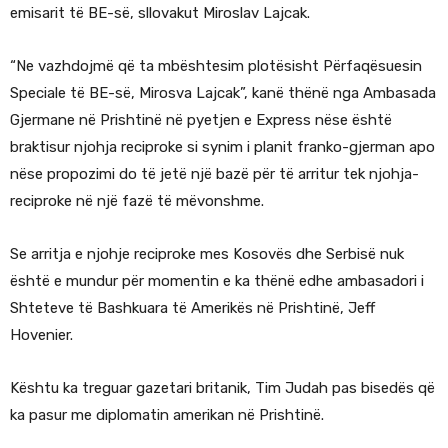
emisarit të BE-së, sllovakut Miroslav Lajcak.
“Ne vazhdojmë që ta mbështesim plotësisht Përfaqësuesin
Speciale të BE-së, Mirosva Lajcak”, kanë thënë nga Ambasada
Gjermane në Prishtinë në pyetjen e Express nëse është
braktisur njohja reciproke si synim i planit franko-gjerman apo
nëse propozimi do të jetë një bazë për të arritur tek njohja-
reciproke në një fazë të mëvonshme.
Se arritja e njohje reciproke mes Kosovës dhe Serbisë nuk
është e mundur për momentin e ka thënë edhe ambasadori i
Shteteve të Bashkuara të Amerikës në Prishtinë, Jeff
Hovenier.
Kështu ka treguar gazetari britanik, Tim Judah pas bisedës që
ka pasur me diplomatin amerikan në Prishtinë.