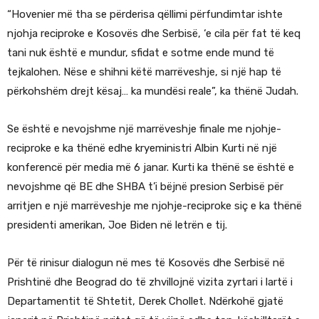
“Hovenier më tha se përderisa qëllimi përfundimtar ishte
njohja reciproke e Kosovës dhe Serbisë, ‘e cila për fat të keq
tani nuk është e mundur, sfidat e sotme ende mund të
tejkalohen. Nëse e shihni këtë marrëveshje, si një hap të
përkohshëm drejt kësaj… ka mundësi reale”, ka thënë Judah.
Se është e nevojshme një marrëveshje finale me njohje-
reciproke e ka thënë edhe kryeministri Albin Kurti në një
konferencë për media më 6 janar. Kurti ka thënë se është e
nevojshme që BE dhe SHBA t’i bëjnë presion Serbisë për
arritjen e një marrëveshje me njohje-reciproke siç e ka thënë
presidenti amerikan, Joe Biden në letrën e tij.
Për të rinisur dialogun në mes të Kosovës dhe Serbisë në
Prishtinë dhe Beograd do të zhvillojnë vizita zyrtari i lartë i
Departamentit të Shtetit, Derek Chollet. Ndërkohë gjatë