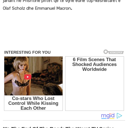
janarit në Prishtinë pritet që të vijnë edhe top-këshilltarët e
Olaf Scholz dhe Emmanuel Macron
.