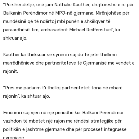
“Përshëndetje, unë jam Nathalie Kauther, drejtoreshë e re për
Ballkanin Perëndimor në MPJ-në gjermane. Mirënjohëse për
mundësinë që të ndërtoj mbi punën e shkëlqyer të
paraardhësit tim, ambasadorit Michael Reiffenstuel”, ka
shkruar ajo.
Kauther ka theksuar se synimi i saj do të jetë thellimi i
marrëdhënieve dhe partneriteteve të Gjermanisë me vendet e
rajonit.
“Pres me padurim t’i thelloj partneritetet tona në mbarë
rajonin”, ka shtuar ajo.
Emërimi i saj vjen në një periudhë kur Ballkani Perëndimor
vazhdon të mbetet një rajon me rëndësi strategjike për
politikën e jashtme gjermane dhe për proceset integruese
evropiane.