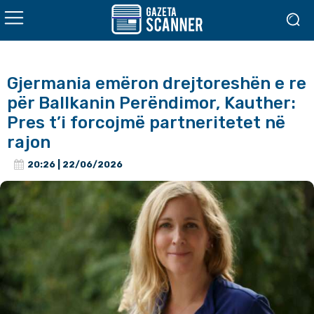
Gjermania emëron drejtoreshën e re
për Ballkanin Perëndimor, Kauther:
Pres t’i forcojmë partneritetet në
rajon
20:26 | 22/06/2026