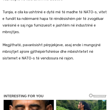
Turqia, e cila ka ushtrinë e dytë më të madhe të NATO-s, vitet
e fundit ka ndërmarrë hapa të rëndësishëm për të zvogëluar
varësinë e saj nga furnizuesit e jashtëm në industrinë e
mbrojtjes.
Megjithatë, pavarësisht përpjekjeve, asaj ende i mungojnë
mbrojtjet ajrore gjithëpërfshirëse dhe mbështetet në
sistemet e NATO-s të vendosura në rajon.