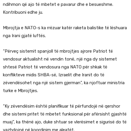
ndihmon që ajo të mbetet e pavarur dhe e besueshme.
Kontribuoni edhe ju.
Mbrojtja e NATO-s ka rrëzuar katër raketa balistike të lëshuara
nga Irani gjatë luftës.
“Përveç sistemit spanjoll të mbrojtjes ajrore Patriot të
vendosur aktualisht në vendin tonë, një nga dy sistemet
shtesë Patriot të vendosura nga NATO për shkak të
konflikteve midis SHBA-së, Izraelit dhe Iranit do të
zëvendësohet nga një sistem gjerman”, ka njoftuar ministria
turke e Mbrojtjes.
“Ky zëvendësim është planifikuar të përfundojë në qershor
dhe sistemi pritet të mbetet funksional për afërsisht gjashtë
muaj”, ka thënë ajo, duke shtuar se vlerësimet e sigurisë do të
vazhdojnë në koordinim me aleatët.