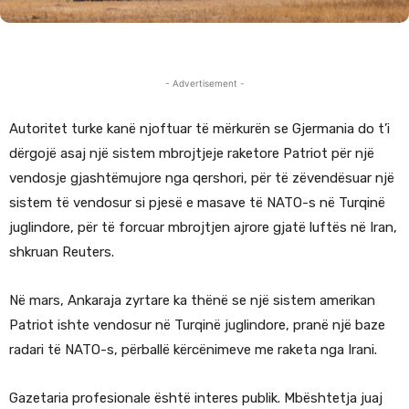
- Advertisement -
Autoritet turke kanë njoftuar të mërkurën se Gjermania do t’i
dërgojë asaj një sistem mbrojtjeje raketore Patriot për një
vendosje gjashtëmujore nga qershori, për të zëvendësuar një
sistem të vendosur si pjesë e masave të NATO-s në Turqinë
juglindore, për të forcuar mbrojtjen ajrore gjatë luftës në Iran,
shkruan Reuters.
Në mars, Ankaraja zyrtare ka thënë se një sistem amerikan
Patriot ishte vendosur në Turqinë juglindore, pranë një baze
radari të NATO-s, përballë kërcënimeve me raketa nga Irani.
Gazetaria profesionale është interes publik. Mbështetja juaj