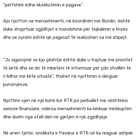
“përfshirë edhe ekzekutimin e pagave”.
Ajo njofton se menaxhmenti, në koordinim me Bordin, është
duke shqyrtuar zgjidhjet e mundshme për tejkalimin e krizës
dhe se synimi është që pagesat të realizohen sa më shpejt.
“Ju sigurojmë se kjo çështje është duke u trajtuar me prioritet
të lartë dhe se do të mbeteni të informuar për çdo zhvillim të
ri lidhur me këtë situatë”, thuhet në njoftimin e dërguar
punonjësve.
Njoftimi vjen në një kohë kur RTK po përballet me vështirësi
serioze financiare, ndërsa menaxhmenti ka kërkuar mirëkuptim
dhe durim nga stafi deri në gjetjen e një zgjidhjeje.
Në anën tjetër, sindikata e Pavarur e RTK-së ka reaguar ashpër