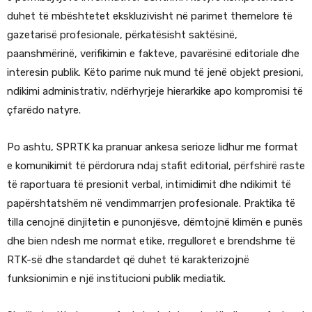
duhet të mbështetet ekskluzivisht në parimet themelore të
gazetarisë profesionale, përkatësisht saktësinë,
paanshmërinë, verifikimin e fakteve, pavarësinë editoriale dhe
interesin publik. Këto parime nuk mund të jenë objekt presioni,
ndikimi administrativ, ndërhyrjeje hierarkike apo kompromisi të
çfarëdo natyre.
Po ashtu, SPRTK ka pranuar ankesa serioze lidhur me format
e komunikimit të përdorura ndaj stafit editorial, përfshirë raste
të raportuara të presionit verbal, intimidimit dhe ndikimit të
papërshtatshëm në vendimmarrjen profesionale. Praktika të
tilla cenojnë dinjitetin e punonjësve, dëmtojnë klimën e punës
dhe bien ndesh me normat etike, rregulloret e brendshme të
RTK-së dhe standardet që duhet të karakterizojnë
funksionimin e një institucioni publik mediatik.