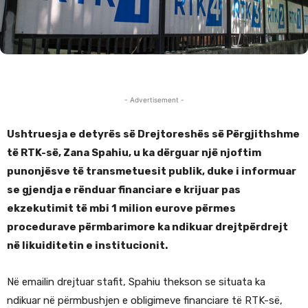
- Advertisement -
Ushtruesja e detyrës së Drejtoreshës së Përgjithshme
të RTK-së, Zana Spahiu, u ka dërguar një njoftim
punonjësve të transmetuesit publik, duke i informuar
se gjendja e rënduar financiare e krijuar pas
ekzekutimit të mbi 1 milion eurove përmes
procedurave përmbarimore ka ndikuar drejtpërdrejt
në likuiditetin e institucionit.
Në emailin drejtuar stafit, Spahiu thekson se situata ka
ndikuar në përmbushjen e obligimeve financiare të RTK-së,