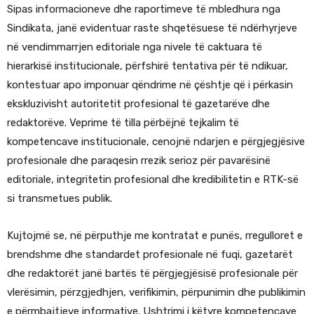
Sipas informacioneve dhe raportimeve të mbledhura nga
Sindikata, janë evidentuar raste shqetësuese të ndërhyrjeve
në vendimmarrjen editoriale nga nivele të caktuara të
hierarkisë institucionale, përfshirë tentativa për të ndikuar,
kontestuar apo imponuar qëndrime në çështje që i përkasin
ekskluzivisht autoritetit profesional të gazetarëve dhe
redaktorëve. Veprime të tilla përbëjnë tejkalim të
kompetencave institucionale, cenojnë ndarjen e përgjegjësive
profesionale dhe paraqesin rrezik serioz për pavarësinë
editoriale, integritetin profesional dhe kredibilitetin e RTK-së
si transmetues publik.
Kujtojmë se, në përputhje me kontratat e punës, rregulloret e
brendshme dhe standardet profesionale në fuqi, gazetarët
dhe redaktorët janë bartës të përgjegjësisë profesionale për
vlerësimin, përzgjedhjen, verifikimin, përpunimin dhe publikimin
e përmbajtjeve informative. Ushtrimi i këtyre kompetencave