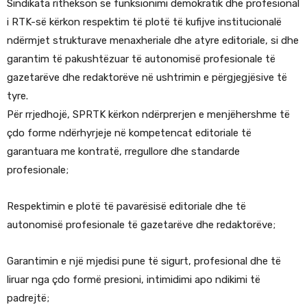
Sindikata rithekson se funksionimi demokratik dhe profesional
i RTK-së kërkon respektim të plotë të kufijve institucionalë
ndërmjet strukturave menaxheriale dhe atyre editoriale, si dhe
garantim të pakushtëzuar të autonomisë profesionale të
gazetarëve dhe redaktorëve në ushtrimin e përgjegjësive të
tyre.
Për rrjedhojë, SPRTK kërkon ndërprerjen e menjëhershme të
çdo forme ndërhyrjeje në kompetencat editoriale të
garantuara me kontratë, rregullore dhe standarde
profesionale;
Respektimin e plotë të pavarësisë editoriale dhe të
autonomisë profesionale të gazetarëve dhe redaktorëve;
Garantimin e një mjedisi pune të sigurt, profesional dhe të
liruar nga çdo formë presioni, intimidimi apo ndikimi të
padrejtë;