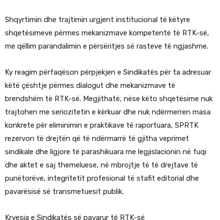
Shqyrtimin dhe trajtimin urgjent institucional të këtyre
shqetësimeve përmes mekanizmave kompetentë të RTK-së,
me qëllim parandalimin e përsëritjes së rasteve të ngjashme.
Ky reagim përfaqëson përpjekjen e Sindikatës për ta adresuar
këtë çështje përmes dialogut dhe mekanizmave të
brendshëm të RTK-së. Megjithatë, nëse këto shqetësime nuk
trajtohen me seriozitetin e kërkuar dhe nuk ndërmerren masa
konkrete për eliminimin e praktikave të raportuara, SPRTK
rezervon të drejtën që të ndërmarrë të gjitha veprimet
sindikale dhe ligjore të parashikuara me legjislacionin në fuqi
dhe aktet e saj themeluese, në mbrojtje të të drejtave të
punëtorëve, integritetit profesional të stafit editorial dhe
pavarësisë së transmetuesit publik.
Kryesia e Sindikatës së pavarur të RTK-së