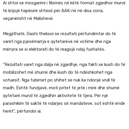
Ai shtoi se mosgarimi i Nismës në këtë format zgjedhor mund
të krijojë hapësirë shtesë për AAK-në në disa zona,
veçanërisht në Malishevë.
Megjithatë, Gashi theksoi se rezultati përfundimtar do të
varet nga pjesëmarrja e qytetarëve në votime dhe nga
mënyra se si elektorati do të reagojë ndaj fushatës.
“Rezultati varet nga dalja në zgjedhje, nga fakti se kush do të
mobilizohet më shumë dhe kush do të ndëshkohet nga
votuesit. Nga tubimet po shihet se nuk ka ndonjë vrull të
madh. Është fundjavë, moti pritet të jetë i mirë dhe shumë
qytetarë mund të zgjedhin aktivitete të tjera. Për një
parashikim të saktë të ndarjes së mandateve, sot është ende
herët”, përfundoi ai.