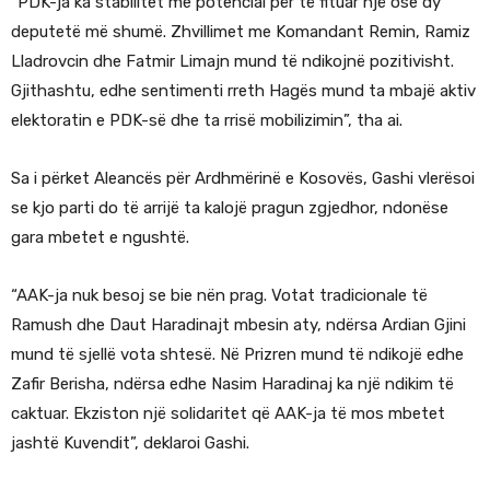
“PDK-ja ka stabilitet me potencial për të fituar një ose dy
deputetë më shumë. Zhvillimet me Komandant Remin, Ramiz
Lladrovcin dhe Fatmir Limajn mund të ndikojnë pozitivisht.
Gjithashtu, edhe sentimenti rreth Hagës mund ta mbajë aktiv
elektoratin e PDK-së dhe ta rrisë mobilizimin”, tha ai.
Sa i përket Aleancës për Ardhmërinë e Kosovës, Gashi vlerësoi
se kjo parti do të arrijë ta kalojë pragun zgjedhor, ndonëse
gara mbetet e ngushtë.
“AAK-ja nuk besoj se bie nën prag. Votat tradicionale të
Ramush dhe Daut Haradinajt mbesin aty, ndërsa Ardian Gjini
mund të sjellë vota shtesë. Në Prizren mund të ndikojë edhe
Zafir Berisha, ndërsa edhe Nasim Haradinaj ka një ndikim të
caktuar. Ekziston një solidaritet që AAK-ja të mos mbetet
jashtë Kuvendit”, deklaroi Gashi.