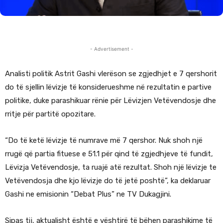
- Advertisement -
Analisti politik Astrit Gashi vlerëson se zgjedhjet e 7 qershorit
do të sjellin lëvizje të konsiderueshme në rezultatin e partive
politike, duke parashikuar rënie për Lëvizjen Vetëvendosje dhe
rritje për partitë opozitare.
“Do të ketë lëvizje të numrave më 7 qershor. Nuk shoh një
rrugë që partia fituese e 51.1 për qind të zgjedhjeve të fundit,
Lëvizja Vetëvendosje, ta ruajë atë rezultat. Shoh një lëvizje te
Vetëvendosja dhe kjo lëvizje do të jetë poshtë”, ka deklaruar
Gashi ne emisionin “Debat Plus” ne TV Dukagjini.
Sipas tij, aktualisht është e vështirë të bëhen parashikime të