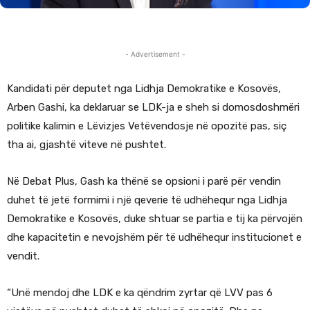
- Advertisement -
Kandidati për deputet nga Lidhja Demokratike e Kosovës,
Arben Gashi, ka deklaruar se LDK-ja e sheh si domosdoshmëri
politike kalimin e Lëvizjes Vetëvendosje në opozitë pas, siç
tha ai, gjashtë viteve në pushtet.
Në Debat Plus, Gash ka thënë se opsioni i parë për vendin
duhet të jetë formimi i një qeverie të udhëhequr nga
Lidhja
Demokratike e Kosovës
, duke shtuar se partia e tij ka përvojën
dhe kapacitetin e nevojshëm për të udhëhequr institucionet e
vendit.
“Unë mendoj dhe LDK e ka qëndrim zyrtar që LVV pas 6