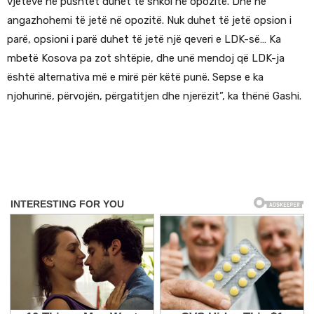
vjetëve në pushtet duhet të shkoi në opozitë. Dhe ne
angazhohemi të jetë në opozitë. Nuk duhet të jetë opsion i
parë, opsioni i parë duhet të jetë një qeveri e LDK-së… Ka
mbetë Kosova pa zot shtëpie, dhe unë mendoj që LDK-ja
është alternativa më e mirë për këtë punë. Sepse e ka
njohurinë, përvojën, përgatitjen dhe njerëzit”, ka thënë Gashi.