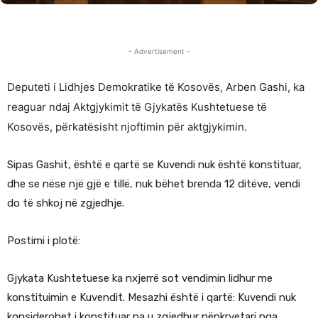
- Advertisement -
Deputeti i Lidhjes Demokratike të Kosovës, Arben Gashi, ka
reaguar ndaj Aktgjykimit të Gjykatës Kushtetuese të
Kosovës, përkatësisht njoftimin për aktgjykimin.
Sipas Gashit, është e qartë se Kuvendi nuk është konstituar,
dhe se nëse një gjë e tillë, nuk bëhet brenda 12 ditëve, vendi
do të shkoj në zgjedhje.
Postimi i plotë:
Gjykata Kushtetuese ka nxjerrë sot vendimin lidhur me
konstituimin e Kuvendit. Mesazhi është i qartë: Kuvendi nuk
konsiderohet i konstituar pa u zgjedhur nënkryetari nga