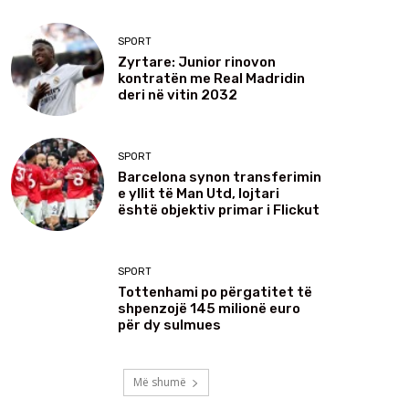
SPORT
Zyrtare: Junior rinovon
kontratën me Real Madridin
deri në vitin 2032
SPORT
Barcelona synon transferimin
e yllit të Man Utd, lojtari
është objektiv primar i Flickut
SPORT
Tottenhami po përgatitet të
shpenzojë 145 milionë euro
për dy sulmues
Më shumë