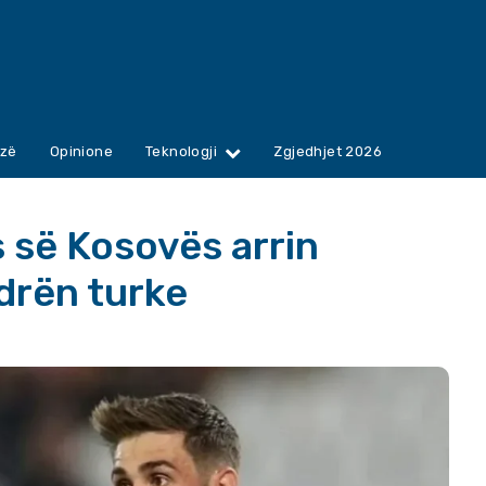
zë
Opinione
Teknologji
Zgjedhjet 2026
 së Kosovës arrin
drën turke