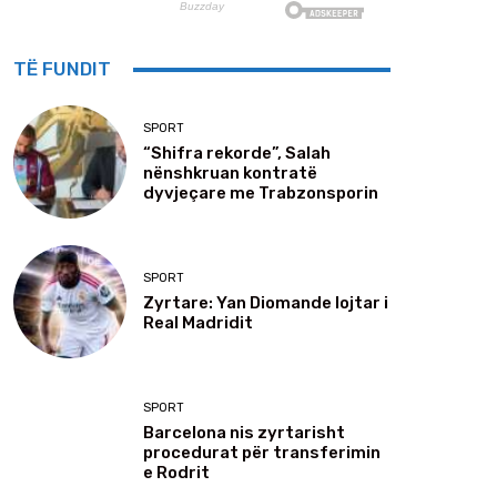
TË FUNDIT
SPORT
“Shifra rekorde”, Salah
nënshkruan kontratë
dyvjeçare me Trabzonsporin
SPORT
Zyrtare: Yan Diomande lojtar i
Real Madridit
SPORT
Barcelona nis zyrtarisht
procedurat për transferimin
e Rodrit