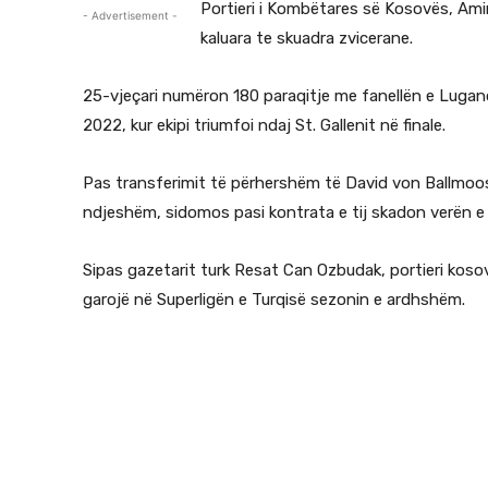
Portieri i Kombëtares së Kosovës, Ami
- Advertisement -
kaluara te skuadra zvicerane.
25-vjeçari numëron 180 paraqitje me fanellën e Lugano
2022, kur ekipi triumfoi ndaj St. Gallenit në finale.
Pas transferimit të përhershëm të David von Ballmoos 
ndjeshëm, sidomos pasi kontrata e tij skadon verën 
Sipas gazetarit turk Resat Can Ozbudak, portieri koso
garojë në Superligën e Turqisë sezonin e ardhshëm.