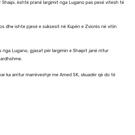
r Shaipi, është pranë largimit nga Lugano pas pesë vitesh të
s dhe ishte pjesë e suksesit në Kupën e Zvicrës në vitin
nga Lugano, gjasat për largimin e Shaipit janë rritur
e ardhshme.
var ka arritur marrëveshje me Amed SK, skuadër që do të