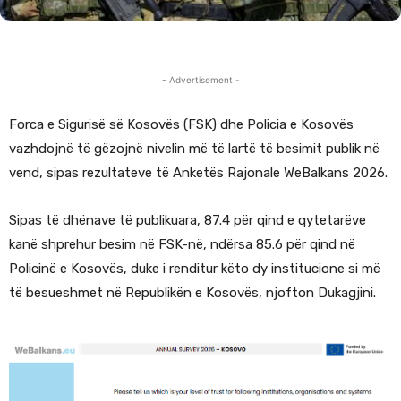
- Advertisement -
Forca e Sigurisë së Kosovës (FSK) dhe Policia e Kosovës
vazhdojnë të gëzojnë nivelin më të lartë të besimit publik në
vend, sipas rezultateve të Anketës Rajonale WeBalkans 2026.
Sipas të dhënave të publikuara, 87.4 për qind e qytetarëve
kanë shprehur besim në FSK-në, ndërsa 85.6 për qind në
Policinë e Kosovës, duke i renditur këto dy institucione si më
të besueshmet në Republikën e Kosovës, njofton Dukagjini.