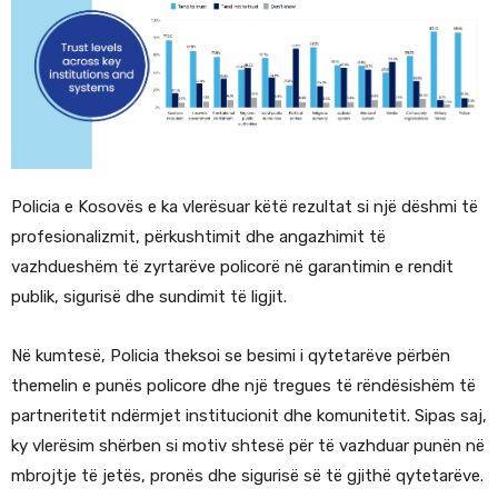
Policia e Kosovës e ka vlerësuar këtë rezultat si një dëshmi të
profesionalizmit, përkushtimit dhe angazhimit të
vazhdueshëm të zyrtarëve policorë në garantimin e rendit
publik, sigurisë dhe sundimit të ligjit.
Në kumtesë, Policia theksoi se besimi i qytetarëve përbën
themelin e punës policore dhe një tregues të rëndësishëm të
partneritetit ndërmjet institucionit dhe komunitetit. Sipas saj,
ky vlerësim shërben si motiv shtesë për të vazhduar punën në
mbrojtje të jetës, pronës dhe sigurisë së të gjithë qytetarëve.