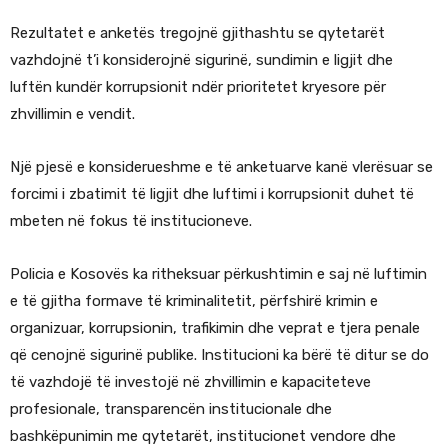
Rezultatet e anketës tregojnë gjithashtu se qytetarët
vazhdojnë t’i konsiderojnë sigurinë, sundimin e ligjit dhe
luftën kundër korrupsionit ndër prioritetet kryesore për
zhvillimin e vendit.
Një pjesë e konsiderueshme e të anketuarve kanë vlerësuar se
forcimi i zbatimit të ligjit dhe luftimi i korrupsionit duhet të
mbeten në fokus të institucioneve.
Policia e Kosovës ka ritheksuar përkushtimin e saj në luftimin
e të gjitha formave të kriminalitetit, përfshirë krimin e
organizuar, korrupsionin, trafikimin dhe veprat e tjera penale
që cenojnë sigurinë publike. Institucioni ka bërë të ditur se do
të vazhdojë të investojë në zhvillimin e kapaciteteve
profesionale, transparencën institucionale dhe
bashkëpunimin me qytetarët, institucionet vendore dhe