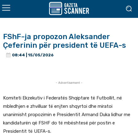
FShF-ja propozon Aleksander
Çeferinin për president të UEFA-s
08:44 | 15/05/2026
- Advertisement -
Komiteti Ekzekutiv i Federatës Shqiptare të Futbollit, në
mbledhjen e zhvilluar të enjten shqyrtoi dhe miratoi
unanimisht propozimin e Presidentit Armand Duka lidhur me
kandidaturën që FSHF do të mbështesë për postin e
Presidentit të UEFA-s.