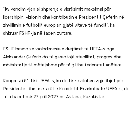
“Ky vendim vjen si shprehje e vlerësimit maksimal për
lidershipin, vizionin dhe kontributin e Presidentit Çeferin në
zhvillimin e futbollit europian gjatë viteve të fundit”, ka
shkruar FSHF-ja në faqen zyrtare.
FSHF beson se vazhdimësia e drejtimit të UEFA-s nga
Aleksander Çeferin do të garantojë stabilitet, progres dhe
mbështetje të mëtejshme për të gjitha federatat anëtare.
Kongresi i 51-të i UEFA-s, ku do të zhvillohen zgjedhjet për
Presidentin dhe anëtarët e Komitetit Ekzekutiv të UEFA-s, do
të mbahet më 22 prill 2027 në Astana, Kazakistan.