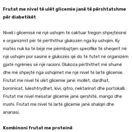
Frutat me nivel të ulët glicemie janë të përshtatshme
për diabetikët
Niveli i glicemisë në një ushqim të caktuar tregon shpejtësinë
e organizmit për të përthithur glukozën nga ky ushqim. Ky
matës nuk ka të bëjë me përmbajtjen specifike të sheqerit në
një ushqim por sasinë e glukozës që do të futet në organizëm
gjatë ngrënies së një racioni. Glukoza përthithet më shumë
dhe më shpejtë nga ushqimet me një nivel të lartë glicemie.
Frutat me nivel të ulët glicemie janë: mollët, dardhat,
boronicat, luleshtrydhet, kivi, qitro, nektarinat dhe portokalli.
Frutat me nivel mesatar glicemie janë qershitë, mango dhe
rrushi. Frutat me nivel të lartë glicemie janë shalqiri dhe
ananasi.
Kombinoni frutat me proteinë