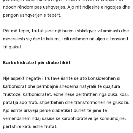
ndodh rëndom pas ushqyerjes. Ajo rrit ndjesinë e ngopjes dhe
pengon ushqyerjen e tepërt.
Për më tepër, frutat janë një burim i shkëlqyer vitaminash dhe
mineralesh siç është kaliumi, i cili ndihmon në uljen e tensionit
të gjakut.
Karbohidratet për diabetikët
Një aspekt negativ i frutave është se ato konsiderohen si
karbohidrat dhe përmbajnë sheqerna natyralë të quajtura
fruktozë. Karbohidratet, edhe nëse përthithen nga buka, kosi,
patatja apo fruti, shpërbëhen dhe transformohen në glukozë.
Kjo është arsyeja përse diabetikët duhet të jenë të
vëmendshëm ndaj sasisë së karbohidrateve që konsumojnë,
përfshirë këtu edhe frutat.