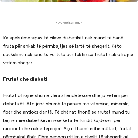
- Advertisement -
Ka spekulime sipas të cilave diabetikët nuk mund të hanë
fruta për shkak të përmbajtjes së lartë të sheqerit. Këto
spekulime nuk janë të vërteta për faktin se frutat nuk ofrojnë
vetëm sheqer.
Frutat dhe diabeti
Frutat ofrojnë shumë vlera shëndetësore dhe jo vetëm për
diabetikët. Ato janë shumë të pasura me vitamina, minerale,
fibër dhe antioksidantë. Të dhënat thonë se frutat mund tu
bëjnë mirë diabetikëve nëse këta të fundit kujdesen për
racionet dhe nuk e teprojnë. Siç e thamë edhe më lart, frutat
përmbajnë fibër. Fibra pengon rritjen e nivelit të sheqerit që