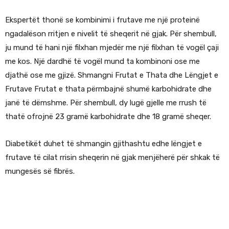
Ekspertët thonë se kombinimi i frutave me një proteinë
ngadalëson rritjen e nivelit të sheqerit në gjak. Për shembull,
ju mund të hani një filxhan mjedër me një filxhan të vogël çaji
me kos. Një dardhë të vogël mund ta kombinoni ose me
djathë ose me gjizë. Shmangni Frutat e Thata dhe Lëngjet e
Frutave Frutat e thata përmbajnë shumë karbohidrate dhe
janë të dëmshme. Për shembull, dy lugë gjelle me rrush të
thatë ofrojnë 23 gramë karbohidrate dhe 18 gramë sheqer.
Diabetikët duhet të shmangin gjithashtu edhe lëngjet e
frutave të cilat rrisin sheqerin në gjak menjëherë për shkak të
mungesës së fibrës.