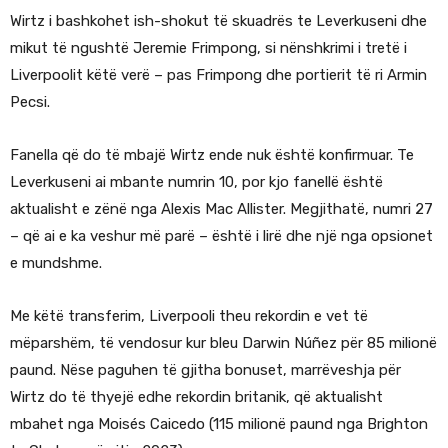
Wirtz i bashkohet ish-shokut të skuadrës te Leverkuseni dhe
mikut të ngushtë Jeremie Frimpong, si nënshkrimi i tretë i
Liverpoolit këtë verë – pas Frimpong dhe portierit të ri Armin
Pecsi.
Fanella që do të mbajë Wirtz ende nuk është konfirmuar. Te
Leverkuseni ai mbante numrin 10, por kjo fanellë është
aktualisht e zënë nga Alexis Mac Allister. Megjithatë, numri 27
– që ai e ka veshur më parë – është i lirë dhe një nga opsionet
e mundshme.
Me këtë transferim, Liverpooli theu rekordin e vet të
mëparshëm, të vendosur kur bleu Darwin Núñez për 85 milionë
paund. Nëse paguhen të gjitha bonuset, marrëveshja për
Wirtz do të thyejë edhe rekordin britanik, që aktualisht
mbahet nga Moisés Caicedo (115 milionë paund nga Brighton