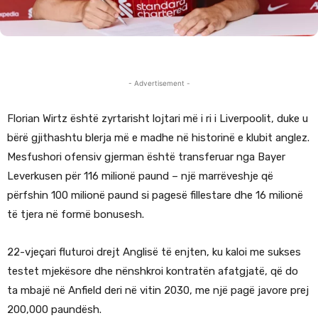
- Advertisement -
Florian Wirtz është zyrtarisht lojtari më i ri i Liverpoolit, duke u
bërë gjithashtu blerja më e madhe në historinë e klubit anglez.
Mesfushori ofensiv gjerman është transferuar nga Bayer
Leverkusen për 116 milionë paund – një marrëveshje që
përfshin 100 milionë paund si pagesë fillestare dhe 16 milionë
të tjera në formë bonusesh.
22-vjeçari fluturoi drejt Anglisë të enjten, ku kaloi me sukses
testet mjekësore dhe nënshkroi kontratën afatgjatë, që do
ta mbajë në Anfield deri në vitin 2030, me një pagë javore prej
200,000 paundësh.