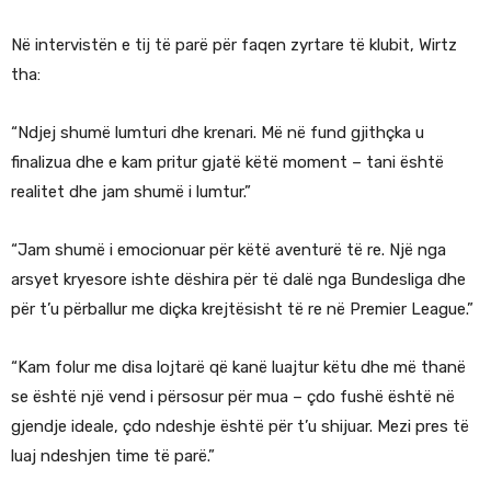
Në intervistën e tij të parë për faqen zyrtare të klubit, Wirtz
tha:
“Ndjej shumë lumturi dhe krenari. Më në fund gjithçka u
finalizua dhe e kam pritur gjatë këtë moment – tani është
realitet dhe jam shumë i lumtur.”
“Jam shumë i emocionuar për këtë aventurë të re. Një nga
arsyet kryesore ishte dëshira për të dalë nga Bundesliga dhe
për t’u përballur me diçka krejtësisht të re në Premier League.”
“Kam folur me disa lojtarë që kanë luajtur këtu dhe më thanë
se është një vend i përsosur për mua – çdo fushë është në
gjendje ideale, çdo ndeshje është për t’u shijuar. Mezi pres të
luaj ndeshjen time të parë.”