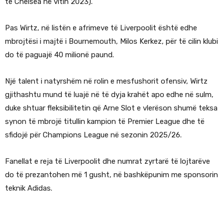
te Chelsea në vitin 2023).
Pas Wirtz, në listën e afrimeve të Liverpoolit është edhe
mbrojtësi i majtë i Bournemouth, Milos Kerkez, për të cilin klubi
do të paguajë 40 milionë paund.
Një talent i natyrshëm në rolin e mesfushorit ofensiv, Wirtz
gjithashtu mund të luajë në të dyja krahët apo edhe në sulm,
duke shtuar fleksibilitetin që Arne Slot e vlerëson shumë teksa
synon të mbrojë titullin kampion të Premier League dhe të
sfidojë për Champions League në sezonin 2025/26.
Fanellat e reja të Liverpoolit dhe numrat zyrtarë të lojtarëve
do të prezantohen më 1 gusht, në bashkëpunim me sponsorin
teknik Adidas.