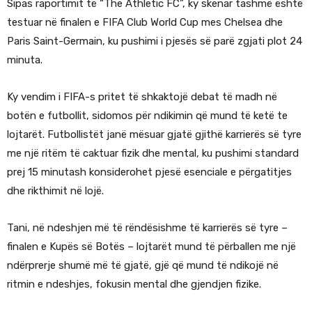
Sipas raportimit të “The Athletic FC”, ky skenar tashmë është
testuar në finalen e FIFA Club World Cup mes Chelsea dhe
Paris Saint-Germain, ku pushimi i pjesës së parë zgjati plot 24
minuta.
Ky vendim i FIFA-s pritet të shkaktojë debat të madh në
botën e futbollit, sidomos për ndikimin që mund të ketë te
lojtarët. Futbollistët janë mësuar gjatë gjithë karrierës së tyre
me një ritëm të caktuar fizik dhe mental, ku pushimi standard
prej 15 minutash konsiderohet pjesë esenciale e përgatitjes
dhe rikthimit në lojë.
Tani, në ndeshjen më të rëndësishme të karrierës së tyre –
finalen e Kupës së Botës – lojtarët mund të përballen me një
ndërprerje shumë më të gjatë, gjë që mund të ndikojë në
ritmin e ndeshjes, fokusin mental dhe gjendjen fizike.