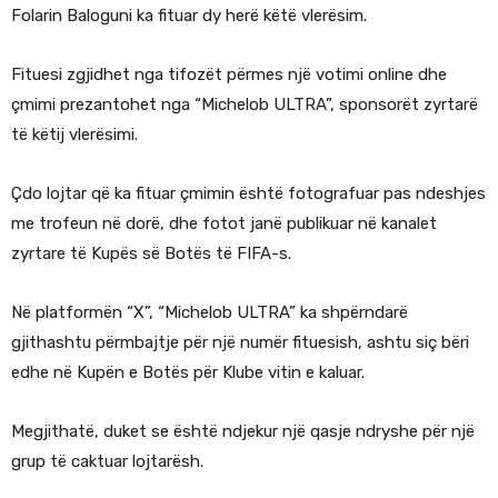
Folarin Baloguni ka fituar dy herë këtë vlerësim.
Fituesi zgjidhet nga tifozët përmes një votimi online dhe
çmimi prezantohet nga “Michelob ULTRA”, sponsorët zyrtarë
të këtij vlerësimi.
Çdo lojtar që ka fituar çmimin është fotografuar pas ndeshjes
me trofeun në dorë, dhe fotot janë publikuar në kanalet
zyrtare të Kupës së Botës të FIFA-s.
Në platformën “X”, “Michelob ULTRA” ka shpërndarë
gjithashtu përmbajtje për një numër fituesish, ashtu siç bëri
edhe në Kupën e Botës për Klube vitin e kaluar.
Megjithatë, duket se është ndjekur një qasje ndryshe për një
grup të caktuar lojtarësh.