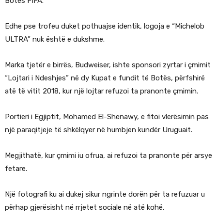
Botës FIFA.
Edhe pse trofeu duket pothuajse identik, logoja e “Michelob
ULTRA” nuk është e dukshme.
Marka tjetër e birrës, Budweiser, ishte sponsori zyrtar i çmimit
“Lojtari i Ndeshjes” në dy Kupat e fundit të Botës, përfshirë
atë të vitit 2018, kur një lojtar refuzoi ta pranonte çmimin.
Portieri i Egjiptit, Mohamed El-Shenawy, e fitoi vlerësimin pas
një paraqitjeje të shkëlqyer në humbjen kundër Uruguait.
Megjithatë, kur çmimi iu ofrua, ai refuzoi ta pranonte për arsye
fetare.
Një fotografi ku ai dukej sikur ngrinte dorën për ta refuzuar u
përhap gjerësisht në rrjetet sociale në atë kohë.