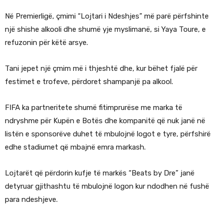
Në Premierligë, çmimi “Lojtari i Ndeshjes” më parë përfshinte
një shishe alkooli dhe shumë yje myslimanë, si Yaya Toure, e
refuzonin për këtë arsye.
Tani jepet një çmim më i thjeshtë dhe, kur bëhet fjalë për
festimet e trofeve, përdoret shampanjë pa alkool.
FIFA ka partneritete shumë fitimprurëse me marka të
ndryshme për Kupën e Botës dhe kompanitë që nuk janë në
listën e sponsorëve duhet të mbulojnë logot e tyre, përfshirë
edhe stadiumet që mbajnë emra markash.
Lojtarët që përdorin kufje të markës “Beats by Dre” janë
detyruar gjithashtu të mbulojnë logon kur ndodhen në fushë
para ndeshjeve.