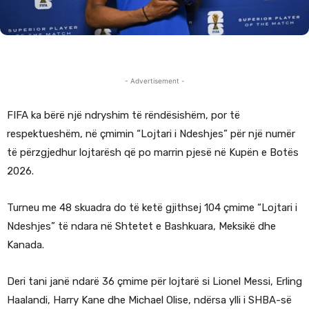
- Advertisement -
FIFA ka bërë një ndryshim të rëndësishëm, por të
respektueshëm, në çmimin “Lojtari i Ndeshjes” për një numër
të përzgjedhur lojtarësh që po marrin pjesë në Kupën e Botës
2026.
Turneu me 48 skuadra do të ketë gjithsej 104 çmime “Lojtari i
Ndeshjes” të ndara në Shtetet e Bashkuara, Meksikë dhe
Kanada.
Deri tani janë ndarë 36 çmime për lojtarë si Lionel Messi, Erling
Haalandi, Harry Kane dhe Michael Olise, ndërsa ylli i SHBA-së