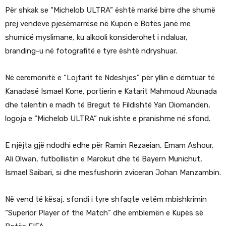
Për shkak se “Michelob ULTRA” është markë birre dhe shumë
prej vendeve pjesëmarrëse në Kupën e Botës janë me
shumicë myslimane, ku alkooli konsiderohet i ndaluar,
branding-u në fotografitë e tyre është ndryshuar.
Në ceremonitë e “Lojtarit të Ndeshjes” për yllin e dëmtuar të
Kanadasë Ismael Kone, portierin e Katarit Mahmoud Abunada
dhe talentin e madh të Bregut të Fildishtë Yan Diomanden,
logoja e “Michelob ULTRA” nuk ishte e pranishme në sfond.
E njëjta gjë ndodhi edhe për Ramin Rezaeian, Emam Ashour,
Ali Olwan, futbollistin e Marokut dhe të Bayern Munichut,
Ismael Saibari, si dhe mesfushorin zviceran Johan Manzambin.
Në vend të kësaj, sfondi i tyre shfaqte vetëm mbishkrimin
“Superior Player of the Match” dhe emblemën e Kupës së