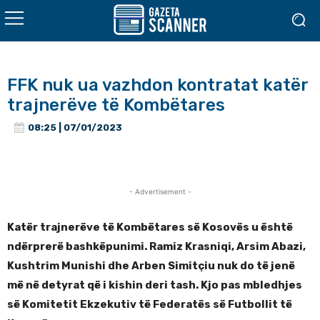
FFK nuk ua vazhdon kontratat katër
trajnerëve të Kombëtares
08:25 | 07/01/2023
- Advertisement -
Katër trajnerëve të Kombëtares së Kosovës u është
ndërprerë bashkëpunimi. Ramiz Krasniqi, Arsim Abazi,
Kushtrim Munishi dhe Arben Simitçiu nuk do të jenë
më në detyrat që i kishin deri tash. Kjo pas mbledhjes
së Komitetit Ekzekutiv të Federatës së Futbollit të