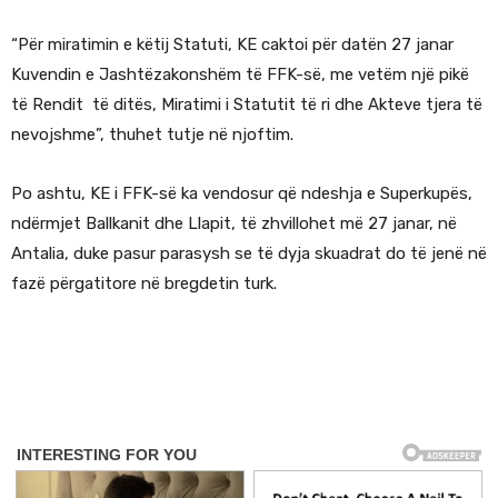
“Për miratimin e këtij Statuti, KE caktoi për datën 27 janar
Kuvendin e Jashtëzakonshëm të FFK-së, me vetëm një pikë
të Rendit të ditës, Miratimi i Statutit të ri dhe Akteve tjera të
nevojshme”, thuhet tutje në njoftim.
Po ashtu, KE i FFK-së ka vendosur që ndeshja e Superkupës,
ndërmjet Ballkanit dhe Llapit, të zhvillohet më 27 janar, në
Antalia, duke pasur parasysh se të dyja skuadrat do të jenë në
fazë përgatitore në bregdetin turk.