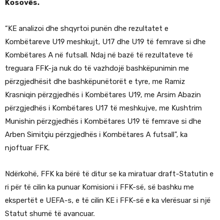
Kosovës.
“KE analizoi dhe shqyrtoi punën dhe rezultatet e
Kombëtareve U19 meshkujt, U17 dhe U19 të femrave si dhe
Kombëtares A në futsall. Ndaj në bazë të rezultateve të
treguara FFK-ja nuk do të vazhdojë bashkëpunimin me
përzgjedhësit dhe bashkëpunëtorët e tyre, me Ramiz
Krasniqin përzgjedhës i Kombëtares U19, me Arsim Abazin
përzgjedhës i Kombëtares U17 të meshkujve, me Kushtrim
Munishin përzgjedhës i Kombëtares U19 të femrave si dhe
Arben Simitçiu përzgjedhës i Kombëtares A futsall”, ka
njoftuar FFK.
Ndërkohë, FFK ka bërë të ditur se ka miratuar draft-Statutin e
ri për të cilin ka punuar Komisioni i FFK-së, së bashku me
ekspertët e UEFA-s, e të cilin KE i FFK-së e ka vlerësuar si një
Statut shumë të avancuar.