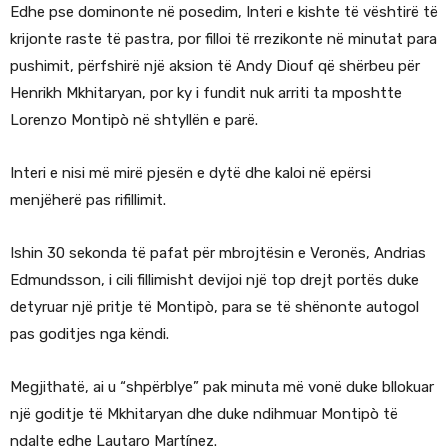
Edhe pse dominonte në posedim, Interi e kishte të vështirë të
krijonte raste të pastra, por filloi të rrezikonte në minutat para
pushimit, përfshirë një aksion të Andy Diouf që shërbeu për
Henrikh Mkhitaryan, por ky i fundit nuk arriti ta mposhtte
Lorenzo Montipò në shtyllën e parë.
Interi e nisi më mirë pjesën e dytë dhe kaloi në epërsi
menjëherë pas rifillimit.
Ishin 30 sekonda të pafat për mbrojtësin e Veronës, Andrias
Edmundsson, i cili fillimisht devijoi një top drejt portës duke
detyruar një pritje të Montipò, para se të shënonte autogol
pas goditjes nga këndi.
Megjithatë, ai u “shpërblye” pak minuta më vonë duke bllokuar
një goditje të Mkhitaryan dhe duke ndihmuar Montipò të
ndalte edhe Lautaro Martínez.