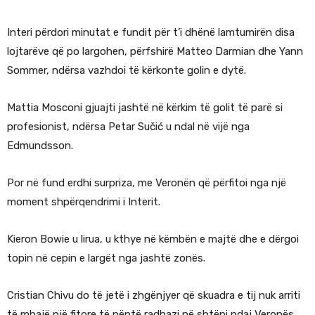
Interi përdori minutat e fundit për t’i dhënë lamtumirën disa
lojtarëve që po largohen, përfshirë Matteo Darmian dhe Yann
Sommer, ndërsa vazhdoi të kërkonte golin e dytë.
Mattia Mosconi gjuajti jashtë në kërkim të golit të parë si
profesionist, ndërsa Petar Sučić u ndal në vijë nga
Edmundsson.
Por në fund erdhi surpriza, me Veronën që përfitoi nga një
moment shpërqendrimi i Interit.
Kieron Bowie u lirua, u kthye në këmbën e majtë dhe e dërgoi
topin në cepin e largët nga jashtë zonës.
Cristian Chivu do të jetë i zhgënjyer që skuadra e tij nuk arriti
të mbajë një fitore të nëntë radhazi në shtëpi ndaj Veronës,