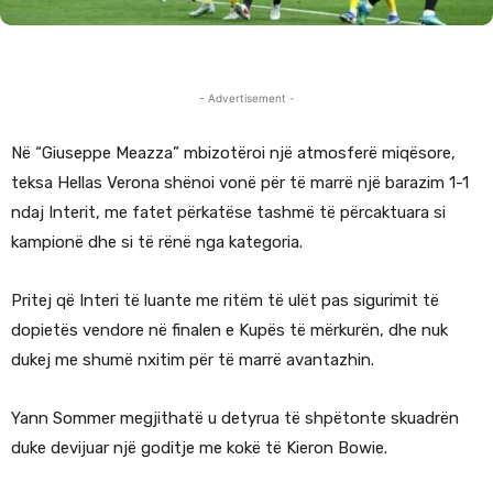
- Advertisement -
Në “Giuseppe Meazza” mbizotëroi një atmosferë miqësore,
teksa Hellas Verona shënoi vonë për të marrë një barazim 1-1
ndaj Interit, me fatet përkatëse tashmë të përcaktuara si
kampionë dhe si të rënë nga kategoria.
Pritej që Interi të luante me ritëm të ulët pas sigurimit të
dopietës vendore në finalen e Kupës të mërkurën, dhe nuk
dukej me shumë nxitim për të marrë avantazhin.
Yann Sommer megjithatë u detyrua të shpëtonte skuadrën
duke devijuar një goditje me kokë të Kieron Bowie.