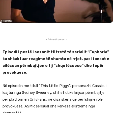
- Advertisement -
Episodi i pestë i sezonit të tretë të serialit “Euphoria”
ka shkaktuar reagime të shumta në rrjet, pasi fansat e
cilësuan përmbajtjen e tij “shqetësuese” dhe tepër
provokuese.
Në episodin me titull “This Little Piggy”, personazhi Cassie, i
luajtur nga Sydney Sweeney, shihet duke krijuar përmbajtje
për platformën OnlyFans, në disa skena që përfshijnë role
provokuese, ASMR sensual dhe kërkesa ekstreme nga
abonentët.