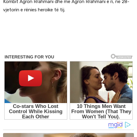
Kombit Agron Rrahmani dhe me Agron Rrahmani e ri, në 28-
vjetorin e rënies heroike të tij.