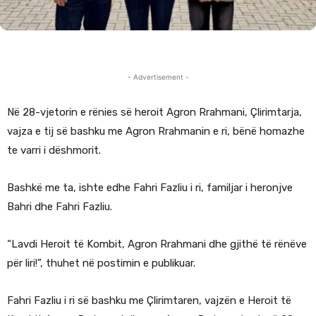
- Advertisement -
Në 28-vjetorin e rënies së heroit Agron Rrahmani, Çlirimtarja,
vajza e tij së bashku me Agron Rrahmanin e ri, bënë homazhe
te varri i dëshmorit.
Bashkë me ta, ishte edhe Fahri Fazliu i ri, familjar i heronjve
Bahri dhe Fahri Fazliu.
“Lavdi Heroit të Kombit, Agron Rrahmani dhe gjithë të rënëve
për liri!”, thuhet në postimin e publikuar.
Fahri Fazliu i ri së bashku me Çlirimtaren, vajzën e Heroit të