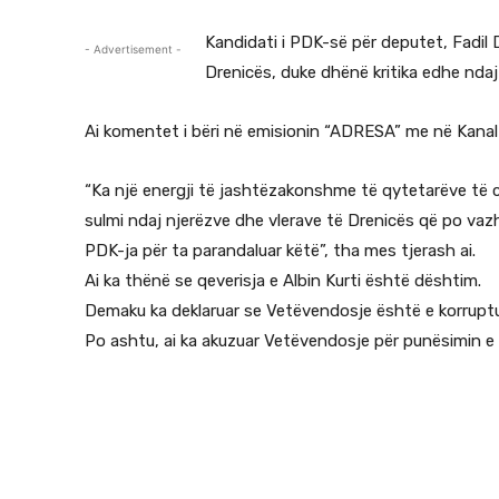
Kandidati i PDK-së për deputet, Fadil
- Advertisement -
Drenicës, duke dhënë kritika edhe ndaj
Ai komentet i bëri në emisionin “ADRESA” me në Kanal 
“Ka një energji të jashtëzakonshme të qytetarëve të ci
sulmi ndaj njerëzve dhe vlerave të Drenicës që po va
PDK-ja për ta parandaluar këtë”, tha mes tjerash ai.
Ai ka thënë se qeverisja e Albin Kurti është dështim.
Demaku ka deklaruar se Vetëvendosje është e korruptu
Po ashtu, ai ka akuzuar Vetëvendosje për punësimin e 