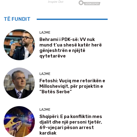
TË FUNDIT
LAJME
Behrami i PDK-së: VV nuk
mund t’ua shesë katër herë
gënjeshtrën e njëjtë
qytetarëve
LAJME
Fetoshi: Vuçiq me retorikën e
Millosheviqit, për projektin e
“Botës Serbe”
LAJME
Shqipëri: E pa konfliktin mes
djalit dhe një personi tjetër,
69-vjeçari pëson arrest
kardiak