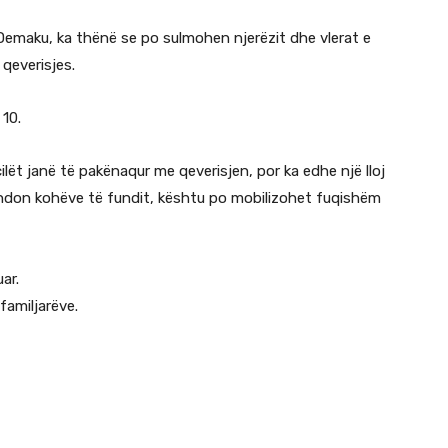
 Demaku, ka thënë se po sulmohen njerëzit dhe vlerat e
 qeverisjes.
10.
lët janë të pakënaqur me qeverisjen, por ka edhe një lloj
zhdon kohëve të fundit, kështu po mobilizohet fuqishëm
ar.
familjarëve.