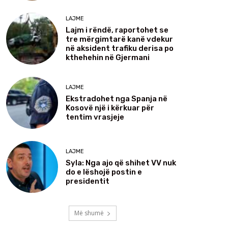
LAJME
Lajm i rëndë, raportohet se
tre mërgimtarë kanë vdekur
në aksident trafiku derisa po
kthehehin në Gjermani
LAJME
Ekstradohet nga Spanja në
Kosovë një i kërkuar për
tentim vrasjeje
LAJME
Syla: Nga ajo që shihet VV nuk
do e lëshojë postin e
presidentit
Më shumë