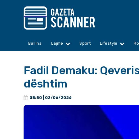
Ballina
Lajme
Sport
Lifestyle
Ro
Fadil Demaku: Qeveri
dështim
08:50 | 02/06/2026