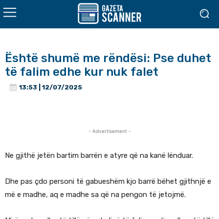
Është shumë me rëndësi: Pse duhet
të falim edhe kur nuk falet
13:53 | 12/07/2025
- Advertisement -
Ne gjithë jetën bartim barrën e atyre që na kanë lënduar.
Dhe pas çdo personi të gabueshëm kjo barrë bëhet gjithnjë e
më e madhe, aq e madhe sa që na pengon të jetojmë.