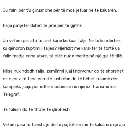
Ju falni për t’u çliruar dhe për të mos jetuar në të kaluarën.
Falja patjetër duhet të jetë për të gjithë
Jo vetëm për ata të cilët kanë kërkuar falje. Në të kundërtën,
ku qëndron kuptimi i faljes? Njerëzit me karakter të fortë ua
falin madje edhe atyre, të cilët nuk e meritojnë një gjë të tillë.
Nëse nuk ndodh falja, zemërimi juaj i ndrydhur do të shprehet
në njerëz të tjerë përreth jush dhe do të bëhet traumë dhe
kompleks juaji, por edhe mosbesim në njerëz, transmeton
Telegrafi.
Të falësh do të thotë të çlirohesh
Vetëm pasi të falësh, ju do të pajtoheni me të kaluarën, që ajo