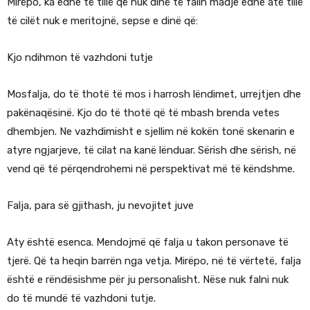
Mirëpo, ka edhe të tillë që nuk dinë të falin madje edhe atë tillë
të cilët nuk e meritojnë, sepse e dinë që:
Kjo ndihmon të vazhdoni tutje
Mosfalja, do të thotë të mos i harrosh lëndimet, urrejtjen dhe
pakënaqësinë. Kjo do të thotë që të mbash brenda vetes
dhembjen. Ne vazhdimisht e sjellim në kokën tonë skenarin e
atyre ngjarjeve, të cilat na kanë lënduar. Sërish dhe sërish, në
vend që të përqendrohemi në perspektivat më të këndshme.
Falja, para së gjithash, ju nevojitet juve
Aty është esenca. Mendojmë që falja u takon personave të
tjerë. Që ta heqin barrën nga vetja. Mirëpo, në të vërtetë, falja
është e rëndësishme për ju personalisht. Nëse nuk falni nuk
do të mundë të vazhdoni tutje.