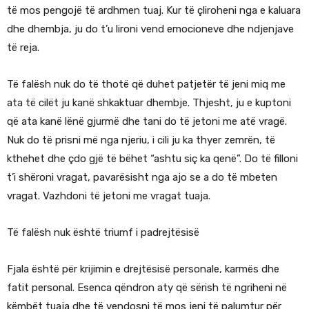
të mos pengojë të ardhmen tuaj. Kur të çliroheni nga e kaluara
dhe dhembja, ju do t’u lironi vend emocioneve dhe ndjenjave
të reja.
Të falësh nuk do të thotë që duhet patjetër të jeni miq me
ata të cilët ju kanë shkaktuar dhembje. Thjesht, ju e kuptoni
që ata kanë lënë gjurmë dhe tani do të jetoni me atë vragë.
Nuk do të prisni më nga njeriu, i cili ju ka thyer zemrën, të
kthehet dhe çdo gjë të bëhet “ashtu siç ka qenë”. Do të filloni
t’i shëroni vragat, pavarësisht nga ajo se a do të mbeten
vragat. Vazhdoni të jetoni me vragat tuaja.
Të falësh nuk është triumf i padrejtësisë
Fjala është për krijimin e drejtësisë personale, karmës dhe
fatit personal. Esenca qëndron aty që sërish të ngriheni në
këmbët tuaja dhe të vendosni të mos jeni të palumtur për