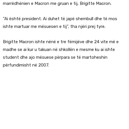
marrëdhënien e Macron me gruan e tij, Brigitte Macron.
“Ai është president. Ai duhet të japë shembull dhe të mos
ishte martuar me mësuesen e tij”, tha njëri prej tyre.
Brigitte Macron ishte nënë e tre fëmijëve dhe 24 vite më e
madhe se ai kur u takuan në shkollën e mesme ku ai ishte
student dhe ajo mësuese përpara se të martoheshin
përfundimisht në 2007.