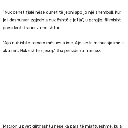
“Nuk bëhet fjalë nëse duhet të jepni apo jo një shembull. Kur
je i dashuruar, zgjedhja nuk është e jotja”, u përgjigj fillimisht
presidenti francez dhe shtoi:
“Ajo nuk ishte tamam mësuesja ime. Ajo ishte mësuesja ime e
aktrimit. Nuk është njësoj,” tha presidenti francez.
Macron u pyet gjithashtu nëse ka para të mjaftueshme, ku ai