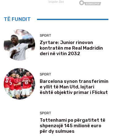
TË FUNDIT
SPORT
Zyrtare: Junior rinovon
kontratën me Real Madridin
deri në vitin 2032
SPORT
Barcelona synon transferimin
e yllit të Man Utd, lojtari
është objektiv primar i Flickut
SPORT
Tottenhami po përgatitet të
shpenzojë 145 milionë euro
për dy sulmues