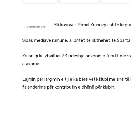
Ylli kosovar, Ermal Krasniqi është lar
- Advertisement -
Sipas mediave rumune, ai pritet të rikthehet te Sparta
Krasniqi ka zhvilluar 33 ndeshje sezonin e fundit me s
asistime.
Lajmin për largimin e tij e ka bërë vetë klubi me anë t
falënderime për kontributin e dhënë për klubin.