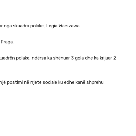
guar nga skuadra polake, Legia Warszawa.
 Praga.
kuadrën polake, ndërsa ka shënuar 3 gola dhe ka krijuar 2
ë një postimi në rrjete sociale ku edhe kanë shprehu