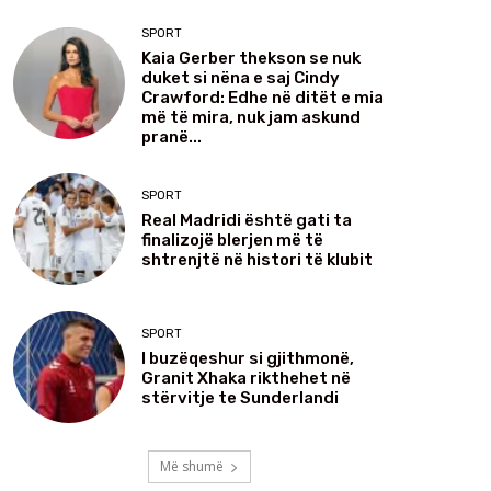
SPORT
Kaia Gerber thekson se nuk
duket si nëna e saj Cindy
Crawford: Edhe në ditët e mia
më të mira, nuk jam askund
pranë...
SPORT
Real Madridi është gati ta
finalizojë blerjen më të
shtrenjtë në histori të klubit
SPORT
I buzëqeshur si gjithmonë,
Granit Xhaka rikthehet në
stërvitje te Sunderlandi
Më shumë