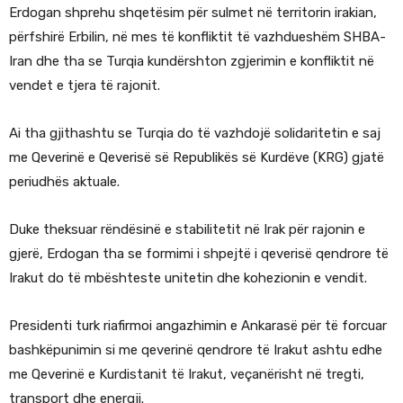
Erdogan shprehu shqetësim për sulmet në territorin irakian,
përfshirë Erbilin, në mes të konfliktit të vazhdueshëm SHBA-
Iran dhe tha se Turqia kundërshton zgjerimin e konfliktit në
vendet e tjera të rajonit.
Ai tha gjithashtu se Turqia do të vazhdojë solidaritetin e saj
me Qeverinë e Qeverisë së Republikës së Kurdëve (KRG) gjatë
periudhës aktuale.
Duke theksuar rëndësinë e stabilitetit në Irak për rajonin e
gjerë, Erdogan tha se formimi i shpejtë i qeverisë qendrore të
Irakut do të mbështeste unitetin dhe kohezionin e vendit.
Presidenti turk riafirmoi angazhimin e Ankarasë për të forcuar
bashkëpunimin si me qeverinë qendrore të Irakut ashtu edhe
me Qeverinë e Kurdistanit të Irakut, veçanërisht në tregti,
transport dhe energji.