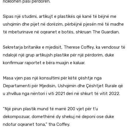
riciklohen pasi përdoren.
Sipas një studimi, artikujt e plastikës që kanë të bëjnë me
ushqimin dhe pijet në dorëzim, përbëjnë pjesën më të madhe
të mbeturinave në oqeanet e botës, shkruan The Guardian.
Sekretarja britanike e mjedisit, Therese Coffey, ka vendosur të
ndalojë një grup artikujsh plastike për një përdorim, duke
konfirmuar raportet e bëra muajin e kaluar.
Masa vjen pas një konsultimi për këtë çështje nga
Departamenti për Mjedisin, Ushqimin dhe Çështjet Rurale që
u zhvillua nga nëntori i viti 2021 deri në shkurt të vitit 2022.
“Një pirun plastik mund të marrë 200 vjet për t’u
dekompozuar, domethënë dy shekuj në deponi ose duke
ndotur oqeanet tona,” tha Coffey.