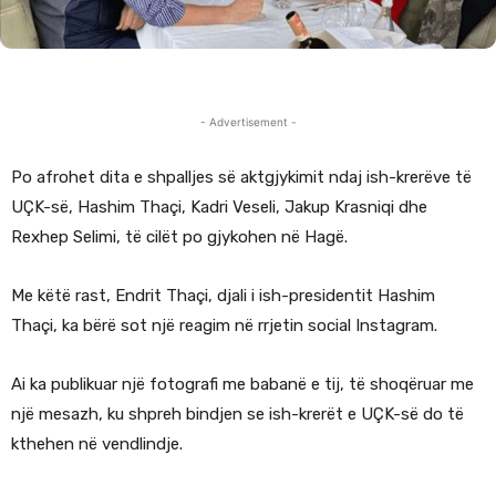
- Advertisement -
Po afrohet dita e shpalljes së aktgjykimit ndaj ish-krerëve të
UÇK-së, Hashim Thaçi, Kadri Veseli, Jakup Krasniqi dhe
Rexhep Selimi, të cilët po gjykohen në Hagë.
Me këtë rast, Endrit Thaçi, djali i ish-presidentit Hashim
Thaçi, ka bërë sot një reagim në rrjetin social Instagram.
Ai ka publikuar një fotografi me babanë e tij, të shoqëruar me
një mesazh, ku shpreh bindjen se ish-krerët e UÇK-së do të
kthehen në vendlindje.