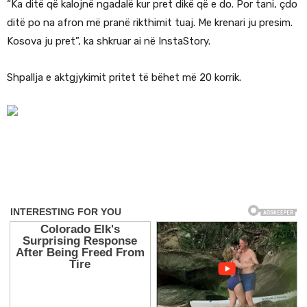
“Ka ditë që kalojnë ngadalë kur pret dikë që e do. Por tani, çdo
ditë po na afron më pranë rikthimit tuaj. Me krenari ju presim.
Kosova ju pret”, ka shkruar ai në InstaStory.
Shpallja e aktgjykimit pritet të bëhet më 20 korrik.