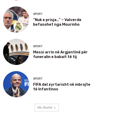
SPORT
“Nuk e prisja…” – Valverde
befasohet nga Mourinho
SPORT
Messi arrin në Argjentinë për
funeralin e babait të tij
SPORT
FIFA del zyrtarisht në mbrojte
të Infantinos
Më shumë