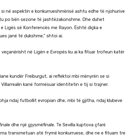
, si në aspektin e konkurrueshmërisë ashtu edhe të njohurive
ashtu po bën sezone të jashtëzakonshme. Dhe duhet
len e Ligës së Konferencës me Rayon. Është diçka e
ues janë të dukshme,” shtoi ai.
 veçanërisht në Ligën e Evropës ku ai ka fituar trofeun katër
piane kundër Freiburgut, ai reflektoi mbi mënyrën se si
illarrealin kanë formësuar identitetin e tij si trajner.
hja ndaj futbollit evropian dhe, mbi të gjitha, ndaj klubeve
inale dhe një gjysmëfinale. Te Sevilla kuptova çfarë
a ma transmetuan atë frymë konkurruese, dhe ne e fituam tre