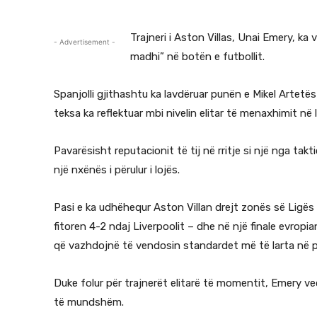
Trajneri i Aston Villas, Unai Emery, ka 
- Advertisement -
madhi” në botën e futbollit.
Spanjolli gjithashtu ka lavdëruar punën e Mikel Artetë
teksa ka reflektuar mbi nivelin elitar të menaxhimit në 
Pavarësisht reputacionit të tij në rritje si një nga ta
një nxënës i përulur i lojës.
Pasi e ka udhëhequr Aston Villan drejt zonës së Ligë
fitoren 4-2 ndaj Liverpoolit – dhe në një finale evropia
që vazhdojnë të vendosin standardet më të larta në p
Duke folur për trajnerët elitarë të momentit, Emery v
të mundshëm.