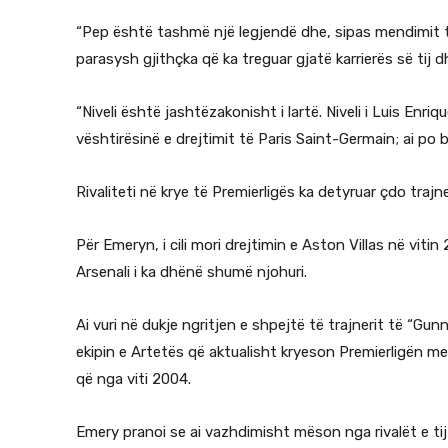
“Pep është tashmë një legjendë dhe, sipas mendimit t
parasysh gjithçka që ka treguar gjatë karrierës së tij 
“Niveli është jashtëzakonisht i lartë. Niveli i Luis En
vështirësinë e drejtimit të Paris Saint-Germain; ai po
Rivaliteti në krye të Premierligës ka detyruar çdo traj
Për Emeryn, i cili mori drejtimin e Aston Villas në vitin 2
Arsenali i ka dhënë shumë njohuri.
Ai vuri në dukje ngritjen e shpejtë të trajnerit të “Gu
ekipin e Artetës që aktualisht kryeson Premierligën me 
që nga viti 2004.
Emery pranoi se ai vazhdimisht mëson nga rivalët e tij 