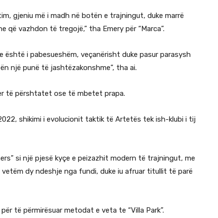
im, gjeniu më i madh në botën e trajningut, duke marrë
dhe që vazhdon të tregojë,” tha Emery për “Marca”.
rique është i pabesueshëm, veçanërisht duke pasur parasysh
 bën një punë të jashtëzakonshme”, tha ai.
ner të përshtatet ose të mbetet prapa.
022, shikimi i evolucionit taktik të Artetës tek ish-klubi i tij
nners” si një pjesë kyçe e peizazhit modern të trajningut, me
vetëm dy ndeshje nga fundi, duke iu afruar titullit të parë
për të përmirësuar metodat e veta te “Villa Park”.