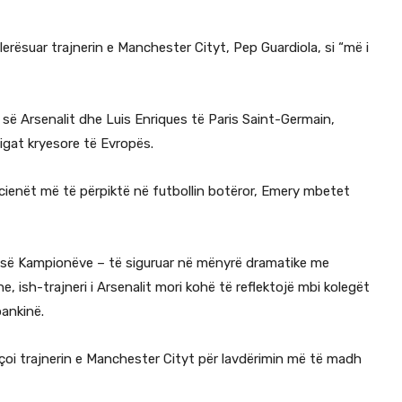
vlerësuar trajnerin e Manchester Cityt, Pep Guardiola, si “më i
s së Arsenalit dhe Luis Enriques të Paris Saint-Germain,
ligat kryesore të Evropës.
kticienët më të përpiktë në futbollin botëror, Emery mbetet
s së Kampionëve – të siguruar në mënyrë dramatike me
ne, ish-trajneri i Arsenalit mori kohë të reflektojë mbi kolegët
ankinë.
eçoi trajnerin e Manchester Cityt për lavdërimin më të madh