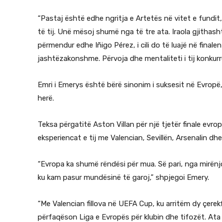
“Pastaj është edhe ngritja e Artetës në vitet e fundit
të tij. Unë mësoj shumë nga të tre ata. Iraola gjith
përmendur edhe Iñigo Pérez, i cili do të luajë në fina
jashtëzakonshme. Përvoja dhe mentaliteti i tij konkurr
Emri i Emerys është bërë sinonim i suksesit në Evropë,
herë.
Teksa përgatitë Aston Villan për një tjetër finale evro
eksperiencat e tij me Valencian, Sevillën, Arsenalin dhe V
“Evropa ka shumë rëndësi për mua. Së pari, nga mirënjo
ku kam pasur mundësinë të garoj,” shpjegoi Emery.
“Me Valencian fillova në UEFA Cup, ku arritëm dy çerekf
përfaqëson Liga e Evropës për klubin dhe tifozët. At