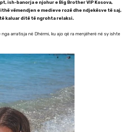
t, ish-banorja e njohur e Big Brother VIP Kosova,
 gjithë vëmendjen e medieve rozë dhe ndjekësve të saj,
ë kaluar ditë të ngrohta relaksi.
 nga arratisja në Dhërmi, ku ajo që ra menjëherë në sy ishte