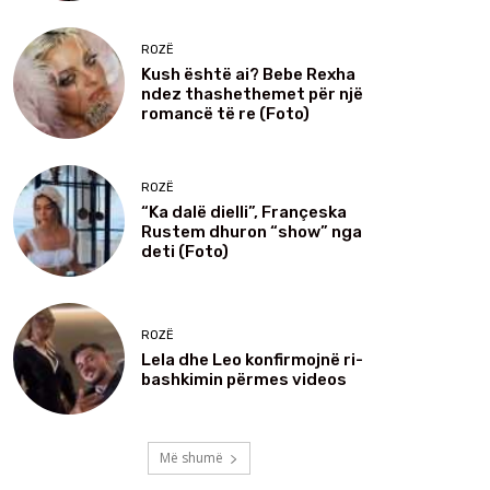
ROZË
Kush është ai? Bebe Rexha
ndez thashethemet për një
romancë të re (Foto)
ROZË
“Ka dalë dielli”, Françeska
Rustem dhuron “show” nga
deti (Foto)
ROZË
Lela dhe Leo konfirmojnë ri-
bashkimin përmes videos
Më shumë