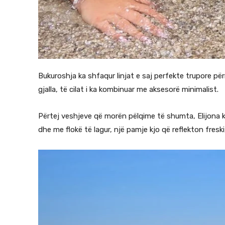
Bukuroshja ka shfaqur linjat e saj perfekte trupore pë
gjalla, të cilat i ka kombinuar me aksesorë minimalist.
Përtej veshjeve që morën pëlqime të shumta, Elijona k
dhe me flokë të lagur, një pamje kjo që reflekton fresk