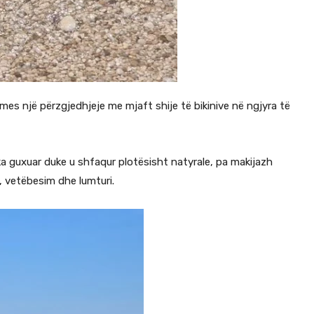
rmes një përzgjedhjeje me mjaft shije të bikinive në ngjyra të
a guxuar duke u shfaqur plotësisht natyrale, pa makijazh
i, vetëbesim dhe lumturi.