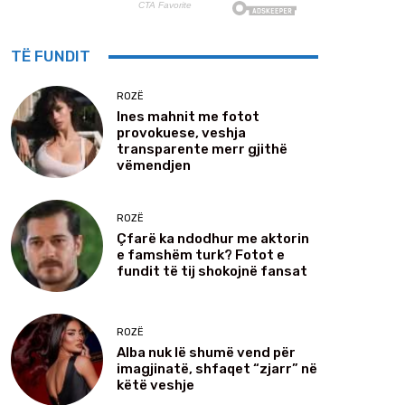
TË FUNDIT
ROZË
Ines mahnit me fotot
provokuese, veshja
transparente merr gjithë
vëmendjen
ROZË
Çfarë ka ndodhur me aktorin
e famshëm turk? Fotot e
fundit të tij shokojnë fansat
ROZË
Alba nuk lë shumë vend për
imagjinatë, shfaqet “zjarr” në
këtë veshje