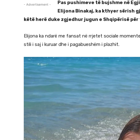
Pas pushimeve të bujshme në Egjip
- Advertisement -
Elijona Binakaj, ka kthyer sërish
këtë herë duke zgjedhur jugun e Shqipërisë për t
Elijona ka ndarë me fansat në rrjetet sociale momente
stili i saj i kuruar dhe i pagabueshëm i plazhit.