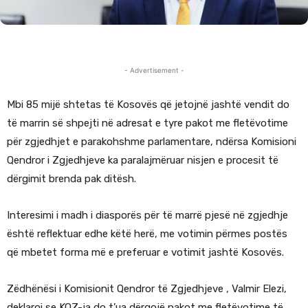
- Advertisement -
Mbi 85 mijë shtetas të Kosovës që jetojnë jashtë vendit do
të marrin së shpejti në adresat e tyre pakot me fletëvotime
për zgjedhjet e parakohshme parlamentare, ndërsa Komisioni
Qendror i Zgjedhjeve ka paralajmëruar nisjen e procesit të
dërgimit brenda pak ditësh.
Interesimi i madh i diasporës për të marrë pjesë në zgjedhje
është reflektuar edhe këtë herë, me votimin përmes postës
që mbetet forma më e preferuar e votimit jashtë Kosovës.
Zëdhënësi i Komisionit Qendror të Zgjedhjeve , Valmir Elezi,
deklaroi se KQZ-ja do t’ua dërgojë pakot me fletëvotime të