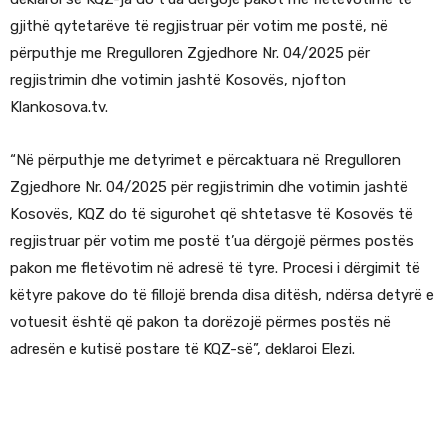
gjithë qytetarëve të regjistruar për votim me postë, në
përputhje me Rregulloren Zgjedhore Nr. 04/2025 për
regjistrimin dhe votimin jashtë Kosovës, njofton
Klankosova.tv.
“Në përputhje me detyrimet e përcaktuara në Rregulloren
Zgjedhore Nr. 04/2025 për regjistrimin dhe votimin jashtë
Kosovës, KQZ do të sigurohet që shtetasve të Kosovës të
regjistruar për votim me postë t’ua dërgojë përmes postës
pakon me fletëvotim në adresë të tyre. Procesi i dërgimit të
këtyre pakove do të fillojë brenda disa ditësh, ndërsa detyrë e
votuesit është që pakon ta dorëzojë përmes postës në
adresën e kutisë postare të KQZ-së”, deklaroi Elezi.