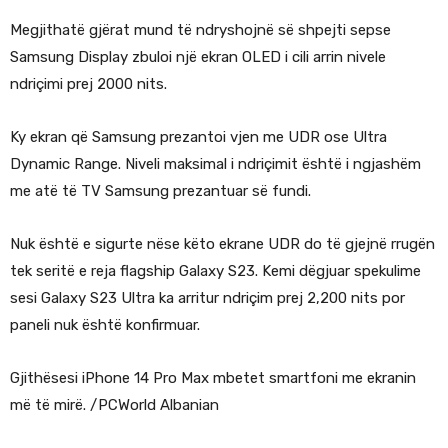
Megjithatë gjërat mund të ndryshojnë së shpejti sepse
Samsung Display zbuloi një ekran OLED i cili arrin nivele
ndriçimi prej 2000 nits.
Ky ekran që Samsung prezantoi vjen me UDR ose Ultra
Dynamic Range. Niveli maksimal i ndriçimit është i ngjashëm
me atë të TV Samsung prezantuar së fundi.
Nuk është e sigurte nëse këto ekrane UDR do të gjejnë rrugën
tek seritë e reja flagship Galaxy S23. Kemi dëgjuar spekulime
sesi Galaxy S23 Ultra ka arritur ndriçim prej 2,200 nits por
paneli nuk është konfirmuar.
Gjithësesi iPhone 14 Pro Max mbetet smartfoni me ekranin
më të mirë. /PCWorld Albanian