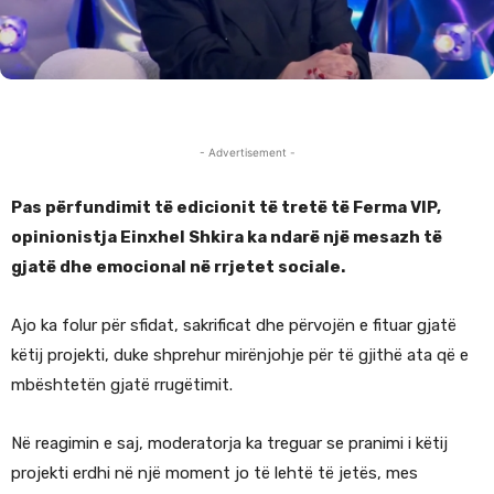
- Advertisement -
Pas përfundimit të edicionit të tretë të Ferma VIP,
opinionistja Einxhel Shkira ka ndarë një mesazh të
gjatë dhe emocional në rrjetet sociale.
Ajo ka folur për sfidat, sakrificat dhe përvojën e fituar gjatë
këtij projekti, duke shprehur mirënjohje për të gjithë ata që e
mbështetën gjatë rrugëtimit.
Në reagimin e saj, moderatorja ka treguar se pranimi i këtij
projekti erdhi në një moment jo të lehtë të jetës, mes