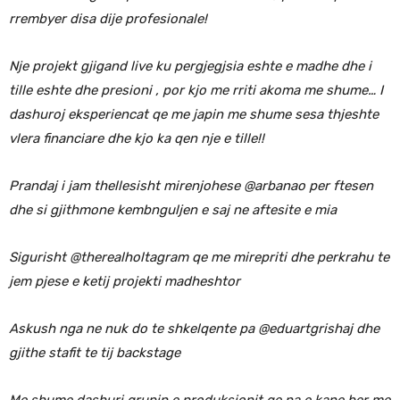
rrembyer disa dije profesionale!
Nje projekt gjigand live ku pergjegjsia eshte e madhe dhe i
tille eshte dhe presioni , por kjo me rriti akoma me shume… I
dashuroj eksperiencat qe me japin me shume sesa thjeshte
vlera financiare dhe kjo ka qen nje e tille!!
Prandaj i jam thellesisht mirenjohese @arbanao per ftesen
dhe si gjithmone kembnguljen e saj ne aftesite e mia
Sigurisht @therealholtagram qe me mirepriti dhe perkrahu te
jem pjese e ketij projekti madheshtor
Askush nga ne nuk do te shkelqente pa @eduartgrishaj dhe
gjithe stafit te tij backstage
Me shume dashuri grupin e produksionit qe na e kane ber me