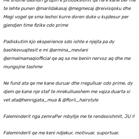
te lehte punen @marildakasaj @megmecaj @reivisqoku dhe
Megi vogel qe sma leshoi kurre doren duke u kujdesur per
gjendjen time fizike cdo prime
Padiskutim kjo eksperience sdo ishte e njejta pa dy
bashkevuajtesit e mi @armina_mevlani
@ermalmamaqiofficial qe aq sa me benin nervoz aq dhe me
mungojne tashme
Ne fund ata qe me kane duruar dhe rregulluar cdo prime, dy
djem qe kane nje staf te mrekullueshem me vajza duarta si
vet ata@henrigjata_mua & @florii_hairstyle
Faleminderit nga zemraPer mbyllje me te rendesishmit, JU !!
Faleminderit qe me keni ndjekur, motivuar, suportuar,