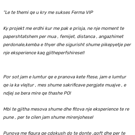
“Le te themi qe u kry me sukses Ferma VIP
Ky projekt me erdhi kur me pak e prisja, ne nje moment te
papershtatshem per mua , femijet, distanca , angazhimet
perdonale,kemba e thyer dhe sigurisht shume pikepyetje per
nje eksperience kaq gjitheperfshirese!!
Por sot jam e lumtur qe e pranova kete ftese, jam e lumtur
qe ia ka vlejtur , mes shume sakrificave pergjate muajve , e
ndjej se bera mire qe thashe PO!
Mbi te gjitha mesova shume dhe fitova nje eksperience te re
pune , per te cilen jam shume mirenjohese!
Punova me figura qe cdokush do te donte ,qoft dhe per te