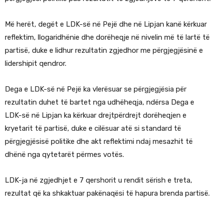
Më herët, degët e LDK-së në Pejë dhe në Lipjan kanë kërkuar
reflektim, llogaridhënie dhe dorëheqje në nivelin më të lartë të
partisë, duke e lidhur rezultatin zgjedhor me përgjegjësinë e
lidershipit qendror.
Dega e LDK-së në Pejë ka vlerësuar se përgjegjësia për
rezultatin duhet të bartet nga udhëheqja, ndërsa Dega e
LDK-së në Lipjan ka kërkuar drejtpërdrejt dorëheqjen e
kryetarit të partisë, duke e cilësuar atë si standard të
përgjegjësisë politike dhe akt reflektimi ndaj mesazhit të
dhënë nga qytetarët përmes votës.
LDK-ja në zgjedhjet e 7 qershorit u rendit sërish e treta,
rezultat që ka shkaktuar pakënaqësi të hapura brenda partisë.