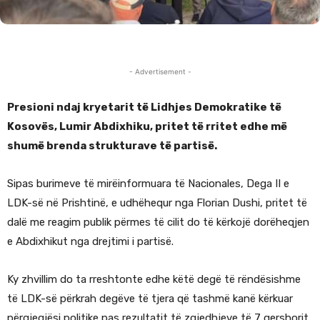
- Advertisement -
Presioni ndaj kryetarit të Lidhjes Demokratike të
Kosovës, Lumir Abdixhiku, pritet të rritet edhe më
shumë brenda strukturave të partisë.
Sipas burimeve të mirëinformuara të Nacionales, Dega II e
LDK-së në Prishtinë, e udhëhequr nga Florian Dushi, pritet të
dalë me reagim publik përmes të cilit do të kërkojë dorëheqjen
e Abdixhikut nga drejtimi i partisë.
Ky zhvillim do ta rreshtonte edhe këtë degë të rëndësishme
të LDK-së përkrah degëve të tjera që tashmë kanë kërkuar
përgjegjësi politike pas rezultatit të zgjedhjeve të 7 qershorit.