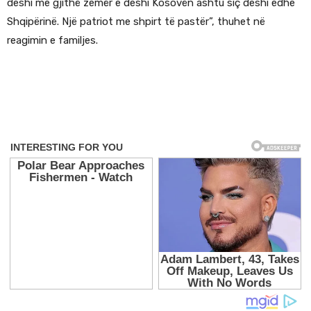
deshi me gjithë zemër e deshi Kosovën ashtu siç deshi edhe
Shqipërinë. Një patriot me shpirt të pastër”, thuhet në
reagimin e familjes.