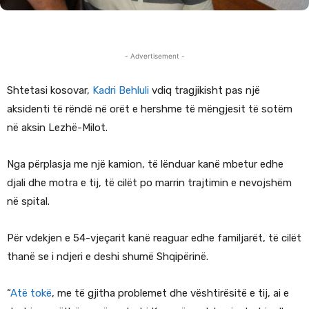
- Advertisement -
Shtetasi kosovar,
Kadri Behluli
vdiq tragjikisht pas një
aksidenti të rëndë në orët e hershme të mëngjesit të sotëm
në aksin Lezhë-Milot.
Nga përplasja me një kamion, të lënduar kanë mbetur edhe
djali dhe motra e tij, të cilët po marrin trajtimin e nevojshëm
në spital.
Për vdekjen e 54-vjeçarit kanë reaguar edhe familjarët, të cilët
thanë se i ndjeri e deshi shumë Shqipërinë.
“
Atë tokë
, me të gjitha problemet dhe vështirësitë e tij, ai e