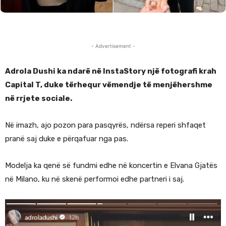
- Advertisement -
Adrola Dushi ka ndarë në InstaStory një fotografi krah
Capital T, duke tërhequr vëmendje të menjëhershme
në rrjete sociale.
Në imazh, ajo pozon para pasqyrës, ndërsa reperi shfaqet
pranë saj duke e përqafuar nga pas.
Modelja ka qenë së fundmi edhe në koncertin e Elvana Gjatës
në Milano, ku në skenë performoi edhe partneri i saj.