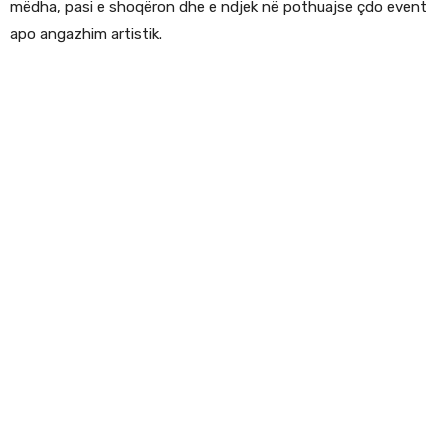
mëdha, pasi e shoqëron dhe e ndjek në pothuajse çdo event
apo angazhim artistik.