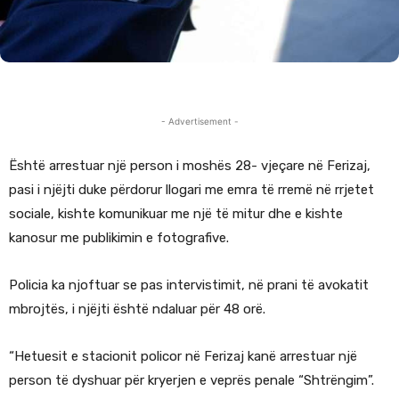
- Advertisement -
Është arrestuar një person i moshës 28- vjeçare në Ferizaj,
pasi i njëjti duke përdorur llogari me emra të rremë në rrjetet
sociale, kishte komunikuar me një të mitur dhe e kishte
kanosur me publikimin e fotografive.
Policia ka njoftuar se pas intervistimit, në prani të avokatit
mbrojtës, i njëjti është ndaluar për 48 orë.
“Hetuesit e stacionit policor në Ferizaj kanë arrestuar një
person të dyshuar për kryerjen e veprës penale “Shtrëngim”.