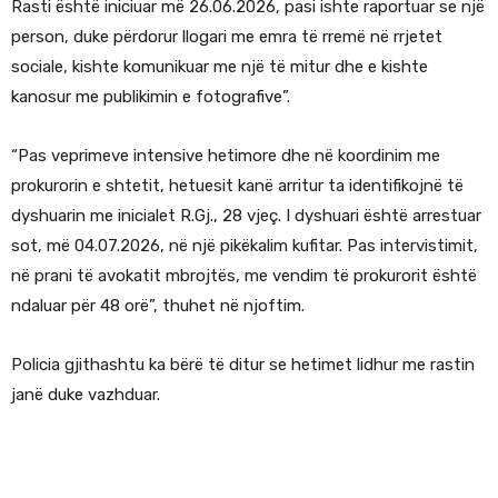
Rasti është iniciuar më 26.06.2026, pasi ishte raportuar se një
person, duke përdorur llogari me emra të rremë në rrjetet
sociale, kishte komunikuar me një të mitur dhe e kishte
kanosur me publikimin e fotografive”.
“Pas veprimeve intensive hetimore dhe në koordinim me
prokurorin e shtetit, hetuesit kanë arritur ta identifikojnë të
dyshuarin me inicialet R.Gj., 28 vjeç. I dyshuari është arrestuar
sot, më 04.07.2026, në një pikëkalim kufitar. Pas intervistimit,
në prani të avokatit mbrojtës, me vendim të prokurorit është
ndaluar për 48 orë”, thuhet në njoftim.
Policia gjithashtu ka bërë të ditur se hetimet lidhur me rastin
janë duke vazhduar.