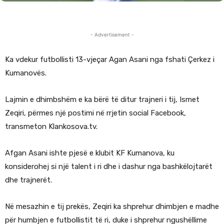
- Advertisement -
Ka vdekur futbollisti 13-vjeçar Agan Asani nga fshati Çerkez i
Kumanovës.
Lajmin e dhimbshëm e ka bërë të ditur trajneri i tij, Ismet
Zeqiri, përmes një postimi në rrjetin social Facebook,
transmeton Klankosova.tv.
Afgan Asani ishte pjesë e klubit KF Kumanova, ku
konsiderohej si një talent i ri dhe i dashur nga bashkëlojtarët
dhe trajnerët.
Në mesazhin e tij prekës, Zeqiri ka shprehur dhimbjen e madhe
për humbjen e futbollistit të ri, duke i shprehur ngushëllime