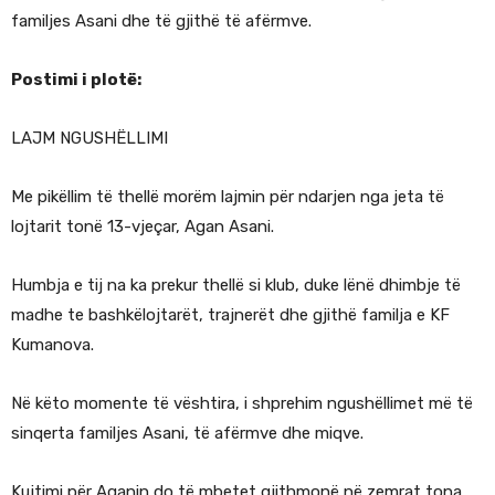
familjes Asani dhe të gjithë të afërmve.
Postimi i plotë:
LAJM NGUSHËLLIMI
Me pikëllim të thellë morëm lajmin për ndarjen nga jeta të
lojtarit tonë 13-vjeçar, Agan Asani.
Humbja e tij na ka prekur thellë si klub, duke lënë dhimbje të
madhe te bashkëlojtarët, trajnerët dhe gjithë familja e KF
Kumanova.
Në këto momente të vështira, i shprehim ngushëllimet më të
sinqerta familjes Asani, të afërmve dhe miqve.
Kujtimi për Aganin do të mbetet gjithmonë në zemrat tona.