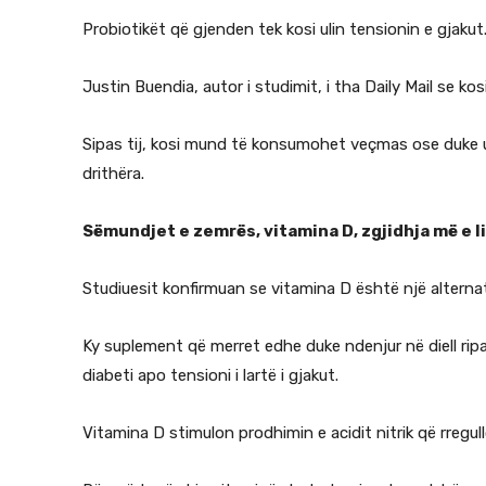
Probiotikët që gjenden tek kosi ulin tensionin e gjakut
Justin Buendia, autor i studimit, i tha Daily Mail se k
Sipas tij, kosi mund të konsumohet veçmas ose duke u
drithëra.
Sëmundjet e zemrës, vitamina D, zgjidhja më e li
Studiuesit konfirmuan se vitamina D është një alternat
Ky suplement që merret edhe duke ndenjur në diell r
diabeti apo tensioni i lartë i gjakut.
Vitamina D stimulon prodhimin e acidit nitrik që rregull