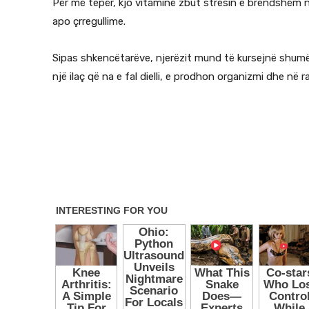
Për më tepër, kjo vitaminë zbut stresin e brendshëm
apo çrregullime.
Sipas shkencëtarëve, njerëzit mund të kursejnë shum
një ilaç që na e fal dielli, e prodhon organizmi dhe në