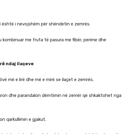
.
osi është i nevojshëm për shëndetin e zemrës.
 kombinuar me fruta të pasura me fibër, perime dhe
rë ndaj ilaçeve
ivë më e lirë dhe më e mirë se ilaçet e zemrës.
iparon dhe parandalon dëmtimin në zemër që shkaktohet nga
on qarkullimin e gjakut.