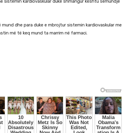
 në sistemin kardiovaskular duke shmangur kështu sëmundje
ë mund dhe para duke e mbrojtur sistemin kardiovaskular me
 rastin më të keq mund ta marrim në farmaci.