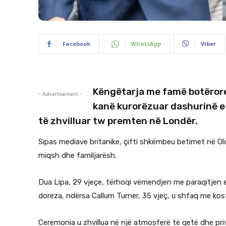
Facebook
WhatsApp
Viber
Këngëtarja me famë botërore 
- Advertisement -
kanë kurorëzuar dashurinë e
të zhvilluar tw premten në Londër.
Sipas mediave britanike, çifti shkëmbeu betimet në Ol
miqsh dhe familjarësh.
Dua Lipa, 29 vjeçe, tërhoqi vëmendjen me paraqitjen e
doreza, ndërsa Callum Turner, 35 vjeç, u shfaq me kos
Ceremonia u zhvillua në një atmosferë të qetë dhe priva