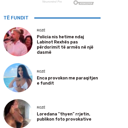
TË FUNDIT
ROZË
Policia nis hetime ndaj
Labinot Rexhës pas
përdorimit të armës në një
dasmë
ROZË
Enca provokon me paraqitjen
e fundit
ROZË
Loredana “thyen” rrjetin,
publikon foto provokative