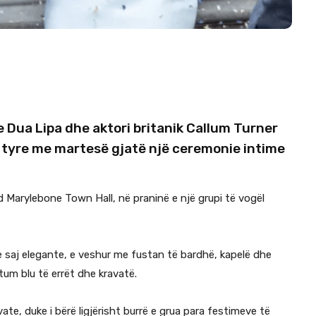
Dua Lipa dhe aktori britanik Callum Turner
 tyre me martesë gjatë një ceremonie intime
d Marylebone Town Hall, në praninë e një grupi të vogël
 saj elegante, e veshur me fustan të bardhë, kapelë dhe
tum blu të errët dhe kravatë.
te, duke i bërë ligjërisht burrë e grua para festimeve të