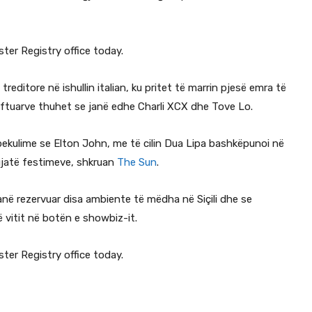
reditore në ishullin italian, ku pritet të marrin pjesë emra të
ë ftuarve thuhet se janë edhe Charli XCX dhe Tove Lo.
pekulime se Elton John, me të cilin Dua Lipa bashkëpunoi në
gjatë festimeve, shkruan
The Sun
.
janë rezervuar disa ambiente të mëdha në Siçili dhe se
ë vitit në botën e showbiz-it.