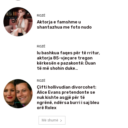
ROZË
Aktorja e famshme u
shantazhua me foto nudo
ROZË
Iu bashkua faqes për të rritur,
aktorja 85-vjeçare tregon
kërkesën e pazakontë: Duan
të më shohin duke…
ROZË
Çifti hollivudian divorcohet:
Alice Evans pretendonte se
nuk kishte asgjë për të
ngrënë, ndërsa burri i saj bleu
orë Rolex
Më shumë