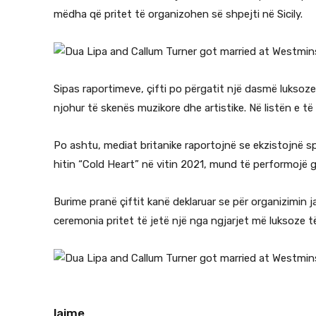
mëdha që pritet të organizohen së shpejti në Sicily.
Sipas raportimeve, çifti po përgatit një dasmë luksoze t
njohur të skenës muzikore dhe artistike. Në listën e t
Po ashtu, mediat britanike raportojnë se ekzistojnë s
hitin “Cold Heart” në vitin 2021, mund të performojë 
Burime pranë çiftit kanë deklaruar se për organizimin 
ceremonia pritet të jetë një nga ngjarjet më luksoze t
lajme