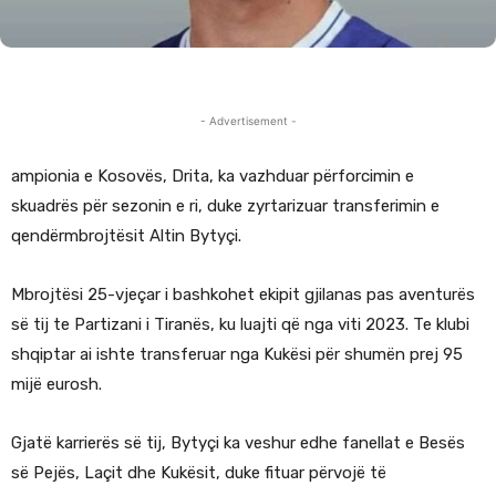
- Advertisement -
ampionia e Kosovës, Drita, ka vazhduar përforcimin e
skuadrës për sezonin e ri, duke zyrtarizuar transferimin e
qendërmbrojtësit Altin Bytyçi.
Mbrojtësi 25-vjeçar i bashkohet ekipit gjilanas pas aventurës
së tij te Partizani i Tiranës, ku luajti që nga viti 2023. Te klubi
shqiptar ai ishte transferuar nga Kukësi për shumën prej 95
mijë eurosh.
Gjatë karrierës së tij, Bytyçi ka veshur edhe fanellat e Besës
së Pejës, Laçit dhe Kukësit, duke fituar përvojë të