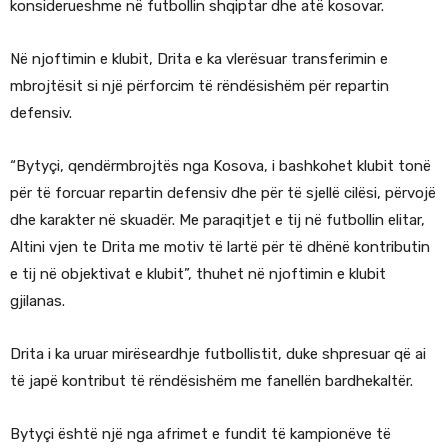
konsiderueshme në futbollin shqiptar dhe atë kosovar.
Në njoftimin e klubit, Drita e ka vlerësuar transferimin e
mbrojtësit si një përforcim të rëndësishëm për repartin
defensiv.
“Bytyçi, qendërmbrojtës nga Kosova, i bashkohet klubit tonë
për të forcuar repartin defensiv dhe për të sjellë cilësi, përvojë
dhe karakter në skuadër. Me paraqitjet e tij në futbollin elitar,
Altini vjen te Drita me motiv të lartë për të dhënë kontributin
e tij në objektivat e klubit”, thuhet në njoftimin e klubit
gjilanas.
Drita i ka uruar mirëseardhje futbollistit, duke shpresuar që ai
të japë kontribut të rëndësishëm me fanellën bardhekaltër.
Bytyçi është një nga afrimet e fundit të kampionëve të