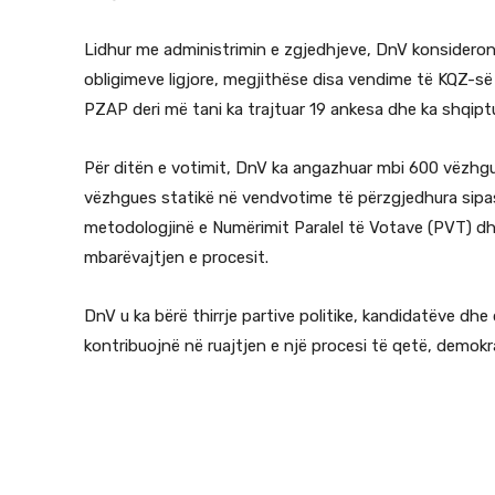
Lidhur me administrimin e zgjedhjeve, DnV konsidero
obligimeve ligjore, megjithëse disa vendime të KQZ-së k
PZAP deri më tani ka trajtuar 19 ankesa dhe ka shqiptu
Për ditën e votimit, DnV ka angazhuar mbi 600 vëzhgue
vëzhgues statikë në vendvotime të përzgjedhura sipa
metodologjinë e Numërimit Paralel të Votave (PVT) dhe 
mbarëvajtjen e procesit.
DnV u ka bërë thirrje partive politike, kandidatëve dh
kontribuojnë në ruajtjen e një procesi të qetë, demokr