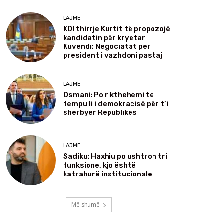
LAJME
KDI thirrje Kurtit të propozojë
kandidatin për kryetar
Kuvendi: Negociatat për
president i vazhdoni pastaj
LAJME
Osmani: Po rikthehemi te
tempulli i demokracisë për t’i
shërbyer Republikës
LAJME
Sadiku: Haxhiu po ushtron tri
funksione, kjo është
katrahurë institucionale
Më shumë