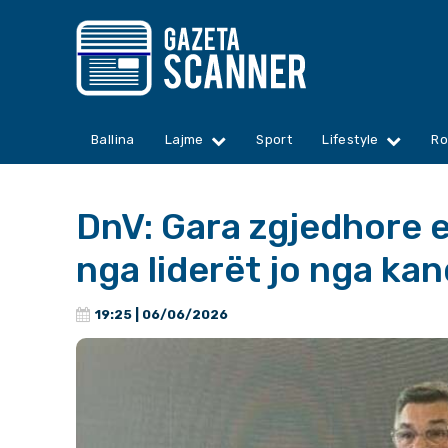
Ballina
Lajme
Sport
Lifestyle
Ro
DnV: Gara zgjedhore e
nga liderët jo nga ka
19:25 | 06/06/2026