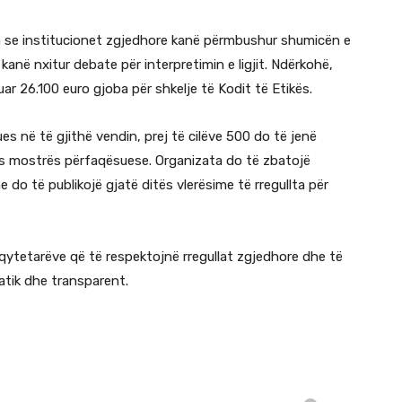
n se institucionet zgjedhore kanë përmbushur shumicën e
anë nxitur debate për interpretimin e ligjit. Ndërkohë,
ar 26.100 euro gjoba për shkelje të Kodit të Etikës.
s në të gjithë vendin, prej të cilëve 500 do të jenë
s mostrës përfaqësuese. Organizata do të zbatojë
do të publikojë gjatë ditës vlerësime të rregullta për
e qytetarëve që të respektojnë rregullat zgjedhore dhe të
atik dhe transparent.