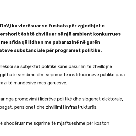
DnV) ka vlerësuar se fushata për zgjedhjet e
rshorit është zhvilluar në një ambient konkurrues
r me sfida që lidhen me pabarazinë në garën
teve substanciale për programet politike.
ksoi se subjektet politike kanë pasur liri të zhvillojnë
gjithatë vendime dhe veprime të institucioneve publike para
arazi të mundësive mes garuesve.
r nga promovimi i liderëve politikë dhe sloganet elektorale,
gat, pensionet dhe zhvillimi i infrastrukturës.
anë shoqëruar me sqarime të mjaftueshme për koston