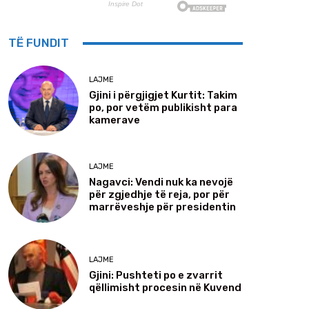
TË FUNDIT
LAJME
Gjini i përgjigjet Kurtit: Takim
po, por vetëm publikisht para
kamerave
LAJME
Nagavci: Vendi nuk ka nevojë
për zgjedhje të reja, por për
marrëveshje për presidentin
LAJME
Gjini: Pushteti po e zvarrit
qëllimisht procesin në Kuvend