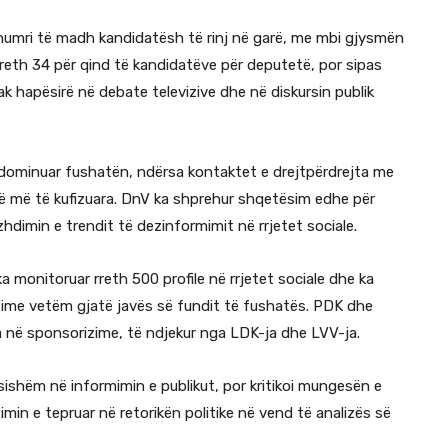
 numri të madh kandidatësh të rinj në garë, me mbi gjysmën
rreth 34 për qind të kandidatëve për deputetë, por sipas
 hapësirë në debate televizive dhe në diskursin publik
 dominuar fushatën, ndërsa kontaktet e drejtpërdrejta me
në më të kufizuara. DnV ka shprehur shqetësim edhe për
zhdimin e trendit të dezinformimit në rrjetet sociale.
a monitoruar rreth 500 profile në rrjetet sociale dhe ka
zime vetëm gjatë javës së fundit të fushatës. PDK dhe
a në sponsorizime, të ndjekur nga LDK-ja dhe LVV-ja.
ësishëm në informimin e publikut, por kritikoi mungesën e
in e tepruar në retorikën politike në vend të analizës së