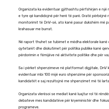
Organizata ka evidentuar gjithashtu përfshirjen e një
e tyre që kandidojnë për herë të parë. Gratë përbëjnë 
monitorimit të DnV-së, ato kanë pasur dukshëm më pak
krahasuar me burrat.
Në raport thuhet se tubimet e mëdha elektorale kanë
qytetarët dhe diskutimet për politika publike kanë qe
përdorimin e fëmijëve në aktivitete politike dhe për va
Sa i përket shpenzimeve në platformat digjitale, DnV k
evidentuar mbi 100 mijë euro shpenzime për sponsori
kandidatët e saj rezultojnë me shpenzimet më të lart
Organizata vlerësoi se mediat kanë luajtur rol të rënd
debateve mes kandidatëve për kryeministër dhe fokusim
programeve.