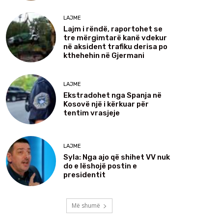
LAJME
Lajm i rëndë, raportohet se
tre mërgimtarë kanë vdekur
në aksident trafiku derisa po
kthehehin në Gjermani
LAJME
Ekstradohet nga Spanja në
Kosovë një i kërkuar për
tentim vrasjeje
LAJME
Syla: Nga ajo që shihet VV nuk
do e lëshojë postin e
presidentit
Më shumë