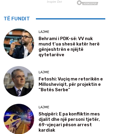
TË FUNDIT
LAJME
Behrami i PDK-së: VV nuk
mund t’ua shesë katër herë
gënjeshtrën e njëjtë
qytetarëve
LAJME
Fetoshi: Vuçiq me retorikën e
Millosheviqit, për projektin e
“Botës Serbe”
LAJME
Shqipëri: E pa konfliktin mes
djalit dhe një personi tjetër,
69-vjeçari pëson arrest
kardiak