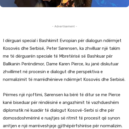
- Advertisement -
I dërguari special i Bashkimit Evropian për dialogun ndërmjet
Kosovës dhe Serbisë, Peter Sørensen, ka zhvilluar një takim
me të dërguarën speciale të Mbretërisë së Bashkuar për
Ballkanin Perëndimor, Dame Karen Pierce, ku janë diskutuar
zhvillimet në procesin e dialogut dhe perspektiva e
normalizimit të marrëdhënieve ndërmjet Kosovës dhe Serbisë.
Përmes një njoftimi, Sørensen ka bërë të ditur se me Pierce
kanë biseduar për rëndësinë e angazhimit të vazhdueshëm
diplomatik në kuadër të dialogut Kosovë-Serbi si dhe për
domosdoshmërinë e ruajtjes së ritmit të procesit që synon
arritjen e një marrëveshjeje gjithëpërfshirëse për normalizim.