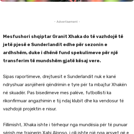
- Advertisement -
Mesfushori shqiptar Granit Xhaka do të vazhdojë të
jetë pjesë e Sunderlandit edhe për sezonin e
ardhshëm, duke i dhënë fund spekulimeve për një
transferim të mundshëm gjatë kësaj vere.
Sipas raportimeve, drejtuesit e Sunderlandit nuk e kanë
ndryshuar asnjëherë qëndrimin e tyre për ta mbajtur Xhakën
në skuadër. Pas bisedimeve mes palëve, futbollisti ka
rikonfirmuar angazhimin e tij ndaj klubit dhe ka vendosur të
vazhdojë projektin e nisur.
Fillimisht, Xhaka ishte i tërhequr nga mundësia për të punuar
sërish me trajnerin Xabi Alonso, i cili ishte një nga arsyet që e