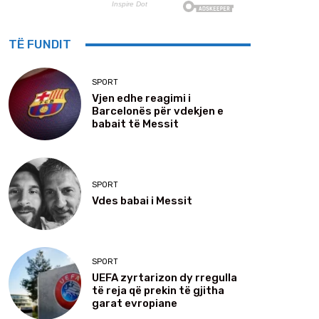
TË FUNDIT
SPORT
Vjen edhe reagimi i
Barcelonës për vdekjen e
babait të Messit
SPORT
Vdes babai i Messit
SPORT
UEFA zyrtarizon dy rregulla
të reja që prekin të gjitha
garat evropiane