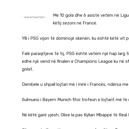
Me 10 gola dhe 6 asiste vetëm në Ligue
- Advertisement -
këtij sezoni në Francë.
Ylli i PSG vijon të dominojë skenën, ku është këtë vit
Falë paraqitjeve të tij, PSG është vetëm një hap larg ti
edhe një vend në finalen e Champions League ku në sf
golat.
Dembele u shpall lojtari më i mirë i Francës, ndërsa me
Sulmuesi i Bayern Munich fitoi trofeun e lojtarit më të
Në këtë garë yjesh, Olise la pas Kylian Mbappe të Real