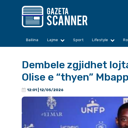
Ballina
Lajme
Sport
Lifestyle
Ro
Dembele zgjidhet lojt
Olise e “thyen” Mbap
12:01 | 12/05/2026