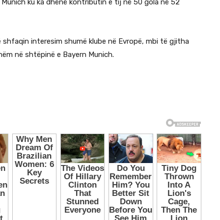
 Munich ku ka dhënë kontributin e tij në 50 gola në 52
të shfaqin interesim shumë klube në Evropë, mbi të gjitha
kshëm në shtëpinë e Bayern Munich.