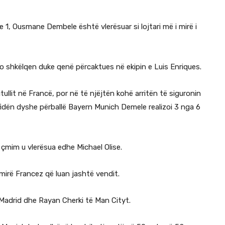
 1, Ousmane Dembele është vlerësuar si lojtari më i mirë i
 po shkëlqen duke qenë përcaktues në ekipin e Luis Enriques.
tullit në Francë, por në të njëjtën kohë arritën të siguronin
idën dyshe përballë Bayern Munich Demele realizoi 3 nga 6
 çmim u vlerësua edhe Michael Olise.
 mirë Francez që luan jashtë vendit.
 Madrid dhe Rayan Cherki të Man Cityt.