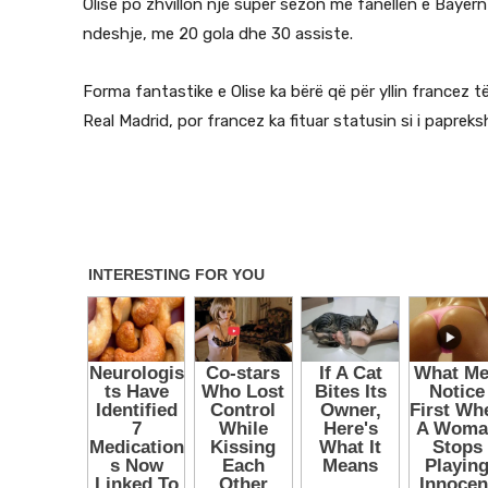
Olise po zhvillon një super sezon me fanellën e Bayern
ndeshje, me 20 gola dhe 30 assiste.
Forma fantastike e Olise ka bërë që për yllin francez 
Real Madrid, por francez ka fituar statusin si i papre