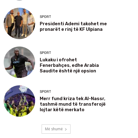
SPORT
Presidenti Ademi takohet me
pronarët e rinj të KF Ulpiana
SPORT
Lukaku i ofrohet
Fenerbahçes, edhe Arabia
Saudite është një opsion
SPORT
Merr fund kriza tek Al-Nassr,
tashmë mund të transferojë
lojtar këtë merkato
Më shumë