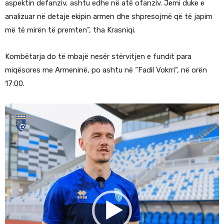
aspektin defanziv, ashtu edhe në atë ofanziv. Jemi duke e
analizuar në detaje ekipin armen dhe shpresojmë që të japim
më të mirën të premten”, tha Krasniqi.
Kombëtarja do të mbajë nesër stërvitjen e fundit para
miqësores me Armeninë, po ashtu në “Fadil Vokrri”, në orën
17:00.
V
i
d
e
o
P
l
a
y