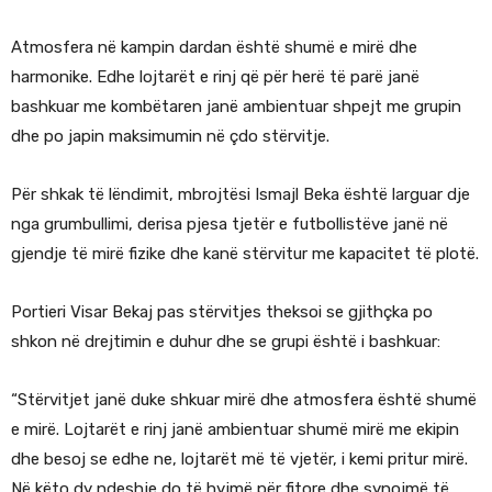
Atmosfera në kampin dardan është shumë e mirë dhe
harmonike. Edhe lojtarët e rinj që për herë të parë janë
bashkuar me kombëtaren janë ambientuar shpejt me grupin
dhe po japin maksimumin në çdo stërvitje.
Për shkak të lëndimit, mbrojtësi Ismajl Beka është larguar dje
nga grumbullimi, derisa pjesa tjetër e futbollistëve janë në
gjendje të mirë fizike dhe kanë stërvitur me kapacitet të plotë.
Portieri Visar Bekaj pas stërvitjes theksoi se gjithçka po
shkon në drejtimin e duhur dhe se grupi është i bashkuar:
“Stërvitjet janë duke shkuar mirë dhe atmosfera është shumë
e mirë. Lojtarët e rinj janë ambientuar shumë mirë me ekipin
dhe besoj se edhe ne, lojtarët më të vjetër, i kemi pritur mirë.
Në këto dy ndeshje do të hyjmë për fitore dhe synojmë të