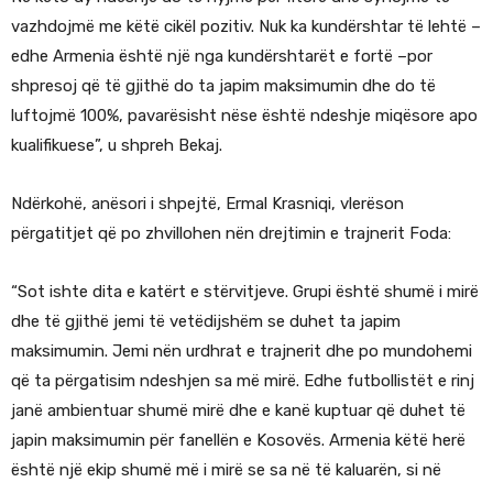
vazhdojmë me këtë cikël pozitiv. Nuk ka kundërshtar të lehtë –
edhe Armenia është një nga kundërshtarët e fortë –por
shpresoj që të gjithë do ta japim maksimumin dhe do të
luftojmë 100%, pavarësisht nëse është ndeshje miqësore apo
kualifikuese”, u shpreh Bekaj.
Ndërkohë, anësori i shpejtë, Ermal Krasniqi, vlerëson
përgatitjet që po zhvillohen nën drejtimin e trajnerit Foda:
“Sot ishte dita e katërt e stërvitjeve. Grupi është shumë i mirë
dhe të gjithë jemi të vetëdijshëm se duhet ta japim
maksimumin. Jemi nën urdhrat e trajnerit dhe po mundohemi
që ta përgatisim ndeshjen sa më mirë. Edhe futbollistët e rinj
janë ambientuar shumë mirë dhe e kanë kuptuar që duhet të
japin maksimumin për fanellën e Kosovës. Armenia këtë herë
është një ekip shumë më i mirë se sa në të kaluarën, si në