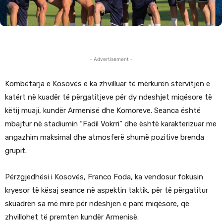
- Advertisement -
Kombëtarja e Kosovës e ka zhvilluar të mërkurën stërvitjen e
katërt në kuadër të përgatitjeve për dy ndeshjet miqësore të
këtij muaji, kundër Armenisë dhe Komoreve. Seanca është
mbajtur në stadiumin “Fadil Vokrri” dhe është karakterizuar me
angazhim maksimal dhe atmosferë shumë pozitive brenda
grupit.
Përzgjedhësi i Kosovës, Franco Foda, ka vendosur fokusin
kryesor të kësaj seance në aspektin taktik, për të përgatitur
skuadrën sa më mirë për ndeshjen e parë miqësore, që
zhvillohet të premten kundër Armenisë.