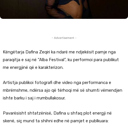
- Advertisement -
Këngëtarja Dafina Zeqiri ka ndarë me ndjekësit pamje nga
paraqitja e saj në “Alba Festival”, ku performoi para publikut
me energjinë që e karakterizon.
Artistja publikoi fotografi dhe video nga performanca e
mbrëmshme, ndërsa ajo që tërhoqi më së shumti vëmendjen
ishte barku i saj i rrumbullakosur.
Pavarësisht shtatzënisë, Dafina u shfaq plot energji në
skenë, siç mund ta shihni edhe në pamjet e publkuara: