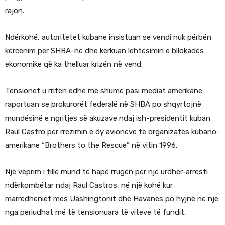
rajon.
Ndërkohë, autoritetet kubane insistuan se vendi nuk përbën
kërcënim për SHBA-në dhe kërkuan lehtësimin e bllokadës
ekonomike që ka thelluar krizën në vend.
Tensionet u rritën edhe më shumë pasi mediat amerikane
raportuan se prokurorët federalë në SHBA po shqyrtojnë
mundësinë e ngritjes së akuzave ndaj ish-presidentit kuban
Raul Castro për rrëzimin e dy avionëve të organizatës kubano-
amerikane “Brothers to the Rescue” në vitin 1996.
Një veprim i tillë mund të hapë rrugën për një urdhër-arresti
ndërkombëtar ndaj Raul Castros, në një kohë kur
marrëdhëniet mes Uashingtonit dhe Havanës po hyjnë në një
nga periudhat më të tensionuara të viteve të fundit.