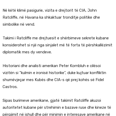
Në këtë klimë pasigurie, vizita e drejtorit të CIA, John
Ratcliffe, në Havana ka shkaktuar tronditje politike dhe
simbolike në vend.
Takimi i Ratcliffe me drejtuesit e shërbimeve sekrete kubane
konsiderohet si një nga sinjalet më të forta të përshkallëzimit
diplomatik mes dy vendeve.
Historiani dhe analisti amerikan Peter Kornbluh e cilësoi
vizitën si “kulmin e ironisë historike”, duke kujtuar konfliktin
shumëvjeçar mes Kubës dhe CIA-s që prej kohës së Fidel
Castros.
Sipas burimeve amerikane, gjatë takimit Ratcliffe akuzoi
autoritetet kubane për strehimin e bazave ruse dhe kineze të
përgjimit në ishull dhe për minimin e interesave amerikane në