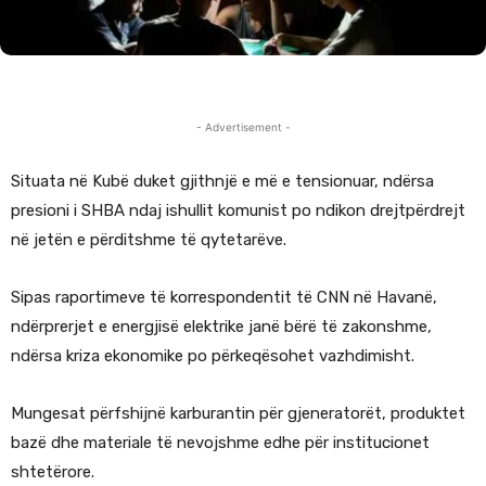
- Advertisement -
Situata në Kubë duket gjithnjë e më e tensionuar, ndërsa
presioni i SHBA ndaj ishullit komunist po ndikon drejtpërdrejt
në jetën e përditshme të qytetarëve.
Sipas raportimeve të korrespondentit të CNN në Havanë,
ndërprerjet e energjisë elektrike janë bërë të zakonshme,
ndërsa kriza ekonomike po përkeqësohet vazhdimisht.
Mungesat përfshijnë karburantin për gjeneratorët, produktet
bazë dhe materiale të nevojshme edhe për institucionet
shtetërore.