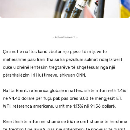
- Advertisement -
Çmimet e naftës kanë zbutur një pjesë të rritjeve të
mëhershme pasi Irani tha se ka pezulluar sulmet ndaj Izraelit,
duke u dhënë lehtësim tregtarëve të shqetësuar nga një
përshkallëzim i ri i luftimeve, shkruan CNN.
Nafta Brent, referenca globale e naftës, ishte rritur rreth 1.4%
në 94.40 dollarë për fuçi, pak pas orës 8:00 të mëngjesit ET.
WTI, referenca amerikane, u rrit me 1.13% në 91.56 dollarë.
Brent kishte rritur më shumë se 5% në orët shumë të hershme
të tregtimit në SHBA, pas një shkëmbimi të rinovuar të zjarrit