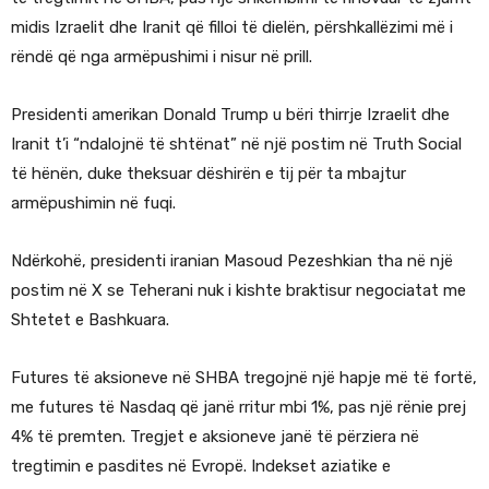
midis Izraelit dhe Iranit që filloi të dielën, përshkallëzimi më i
rëndë që nga armëpushimi i nisur në prill.
Presidenti amerikan Donald Trump u bëri thirrje Izraelit dhe
Iranit t’i “ndalojnë të shtënat” në një postim në Truth Social
të hënën, duke theksuar dëshirën e tij për ta mbajtur
armëpushimin në fuqi.
Ndërkohë, presidenti iranian Masoud Pezeshkian tha në një
postim në X se Teherani nuk i kishte braktisur negociatat me
Shtetet e Bashkuara.
Futures të aksioneve në SHBA tregojnë një hapje më të fortë,
me futures të Nasdaq që janë rritur mbi 1%, pas një rënie prej
4% të premten. Tregjet e aksioneve janë të përziera në
tregtimin e pasdites në Evropë. Indekset aziatike e